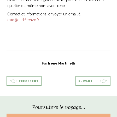
ART DE VIVRE ITALIEN
quartier du même nom avec Irene.
on du
Notre palette
Contact et informations, envoyer un email à
marbré
Virtuosa Venezia
ciao@alidifirenze.fr
Par
Irene Martinelli
PRÉCÉDENT
SUIVANT
S ART ET DESIGN
Florentine
Poursuivre le voyage...