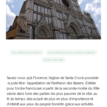
idéos
SANAT
AGE ITALIEN
LE DÉCOR ITALIEN
SUBLIME !
 DEMAIN
NCONTRER
LIRE
OYAGER
YSELF AND I
WEBSERIE
 ET FUGUEUSES
 journal
Dolce Follia
ian
joie de vivre
TALIEN
ARTISANAT ITALIEN
ignages
e bord
NOS ADRESSES À FLORENCE
NOS ADRESSES ART ET CULTURE À FLORENCE
LIRE
IEW, Lucia
Les cuirs de
SAVIEZ-VOUS QUE
outils
Toscane
Saviez-vous qu’à Florence, l’église de Santa Croce possède
-à juste titre- l’appellation de Panthéon des Italiens. Édifiée
pour l’ordre franciscain à partir de la seconde moitié du XIIIe
siècle dans l’une des parties les plus pauvres de la ville, au
fil du temps, elle acquit de plus en plus d’importance et
d’intérêt aux yeux du peuple florentin grâce aux activités