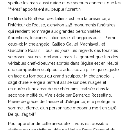
spirituelles mais aussi d’aide et de secours concrets que les
“frères” apportaient au peuple florentin.
Le titre de Panthéon des Italiens est lié à la présence, à
l’intérieur de l’église, d’environ 258 monuments funéraires
NOS ARTICLES ART ET DESIGN
qui rendent hommage aux grandes personnalités
rasse
Burano, la palette
florentines, toscanes, italiennes et étrangères aussi. Parmi
mne
de tous les
ceux-ci: Michelangelo, Galileo Galilei, Machiavelli et
Giacchino Rossini. Tous les jours, les regards des touristes
superlatifs
se posent sur ces tombeaux, mais ils ignorent que l’un des
véritables chef-d’oeuvres abrités dans l’église est en réalité
une composition sculpturale adossée au pilier qui est juste
en face du tombeau du grand sculpteur Michelangelo. Il
s’agit d’une Vierge à l’enfant assise sur des nuages et
entourée d’une amande de chérubins, réalisée dans la
seconde moitié du XVe siècle par Bernardo Rossellino.
Pleine de grâce, de finesse et d’élégance, elle protège le
sommeil éternel d’un personnage méconnu mort en 1478.
De qui s’agit-il?
Pour approfondir cette anecdote, il vous est possible
d’effectuer une visite guidée de l’église Santa Croce et du