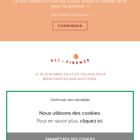
Le ton complice et sincère d’Alice donne le courage de se
poser la question. »
Marie Robert, philosophe
COMMANDER
LA PLATEFORME D’OUTILS ITALIENS POUR
RÉENCHANTER SON QUOTIDIEN.
SUIVEZ-NOUS
Continuer sans accepter
Nous utilisons des cookies.
À PROPOS
Pour en savoir plus,
cliquez ici
.
PRESSE
CONTACT
PARAMÈTRES DES COOKIES