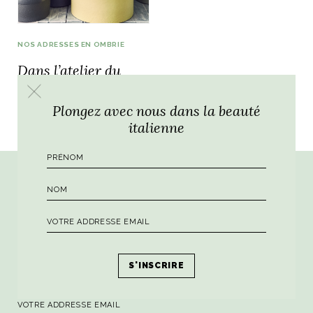
NOS ADRESSES EN OMBRIE
Dans l’atelier du
NOS ARTICLES ART ET DESIGN
céramiste Giorgio
rasse
Burano, la palette
Ricciardi
mne
de tous les
Plongez avec nous dans la beauté
superlatifs
italienne
Par ici la dose hebdomadaire de sagesse
italienne !