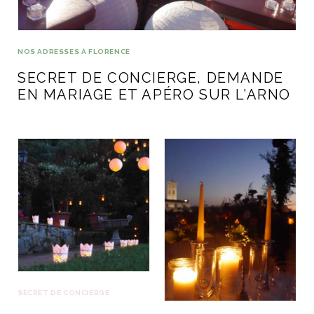
ART DE VIVRE ITALIEN
on du
Notre palette
marbré
Virtuosa Venezia
NOS ADRESSES À FLORENCE
SECRET DE CONCIERGE, DEMANDE
EN MARIAGE ET APÉRO SUR L’ARNO
S ART ET DESIGN
Florentine
SECRET DE CONCIERGE