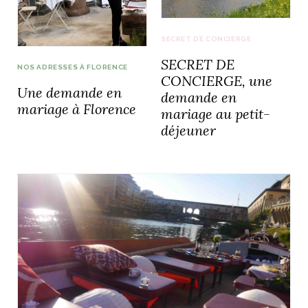
SECRET DE CONCIERGE
SECRET DE
NOS ADRESSES À FLORENCE
NOS ARTICLES ART ET DESIGN
CONCIERGE, une
rasse
Burano, la palette
Une demande en
demande en
mne
de tous les
mariage à Florence
mariage au petit-
superlatifs
déjeuner