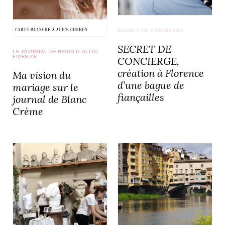
idéos
SECRET DE CONCIERGE
SECRET DE
SANAT
AGE ITALIEN
LE DÉCOR ITALIEN
SUBLIME !
LE JOURNAL DE BORD D'ALI DI
 DEMAIN
FIRENZE
CONCIERGE,
NCONTRER
LIRE
création à Florence
Ma vision du
OYAGER
d’une bague de
YSELF AND I
WEBSERIE
mariage sur le
fiançailles
 ET FUGUEUSES
journal de Blanc
 journal
Dolce Follia
ian
joie de vivre
TALIEN
ARTISANAT ITALIEN
Crème
ignages
e bord
LIRE
IEW, Lucia
Les cuirs de
outils
Toscane