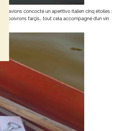
s avions concocté un aperitivo italien cinq étoiles :
etits poivrons farçis… tout cela accompagné d’un vin