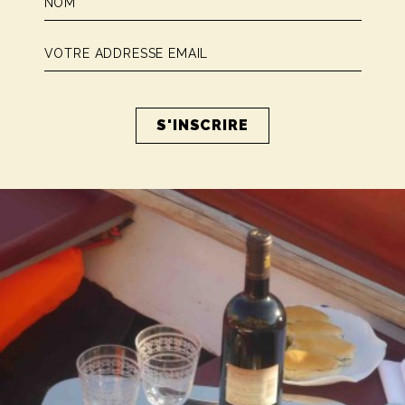
 du grand secret en préparant chaque détail avec Monsieur. Nou
uteries italiens, des verrines de mozzarella di buffala, des p