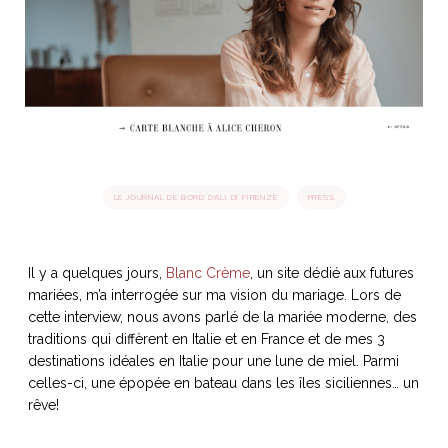
idéos
SANAT
AGE ITALIEN
LE DÉCOR ITALIEN
SUBLIME !
 DEMAIN
NCONTRER
LIRE
OYAGER
YSELF AND I
WEBSERIE
 ET FUGUEUSES
 journal
Dolce Follia
LE JOURNAL DE BORD D'ALI DI FIRENZE
PRESS
ian
joie de vivre
TALIEN
ARTISANAT ITALIEN
ignages
e bord
LIRE
IEW, Lucia
Les cuirs de
outils
Toscane
Il y a quelques jours,
Blanc Crème
, un site dédié aux futures
mariées, m’a interrogée sur ma vision du mariage. Lors de
cette interview, nous avons parlé de la mariée moderne, des
traditions qui diffèrent en Italie et en France et de mes 3
destinations idéales en Italie pour une lune de miel. Parmi
celles-ci, une épopée en bateau dans les îles siciliennes… un
rêve!