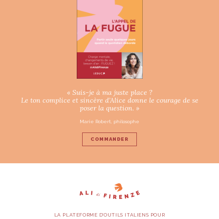
« Suis-je à ma juste place ?
Le ton complice et sincère d’Alice donne le courage de se
poser la question. »
Marie Robert, philosophe
COMMANDER
LA PLATEFORME D’OUTILS ITALIENS POUR