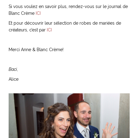
Si vous voulez en savoir plus, rendez-vous sur le journal de
Blanc Crème
ICI
Et pour découvrir leur sélection de robes de mariées de
créateurs, c’est par
ICI
NOS ARTICLES ART ET DESIGN
rasse
Burano, la palette
mne
de tous les
Merci Anne & Blanc Crème!
superlatifs
Baci
,
Alice