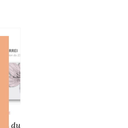
IENNE
ion du