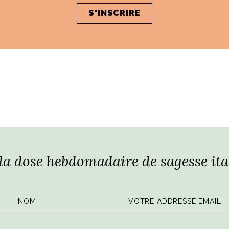
23 juin
LIE ET 20
 la dose hebdomadaire de sagesse ita