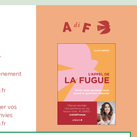
r
r
vénement
.fr
ger vos
nvies
.fr
« Suis-je à ma juste place ?