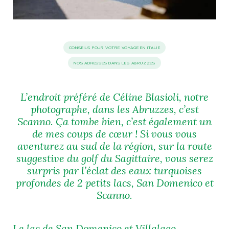
idéos
CONSEILS POUR VOTRE VOYAGE EN ITALIE
SANAT
AGE ITALIEN
LE DÉCOR ITALIEN
SUBLIME !
 DEMAIN
NOS ADRESSES DANS LES ABRUZZES
NCONTRER
LIRE
OYAGER
YSELF AND I
WEBSERIE
L’endroit préféré de Céline Blasioli, notre
 ET FUGUEUSES
 journal
Dolce Follia
ian
joie de vivre
photographe, dans les Abruzzes, c’est
TALIEN
ARTISANAT ITALIEN
ignages
e bord
LIRE
Scanno. Ça tombe bien, c’est également un
IEW, Lucia
Les cuirs de
outils
de mes coups de cœur ! Si vous vous
Toscane
aventurez au sud de la région, sur la route
suggestive du golf du Sagittaire, vous serez
surpris par l’éclat des eaux turquoises
profondes de 2 petits lacs, San Domenico et
Scanno.
Le lac de San Domenico et Villalago