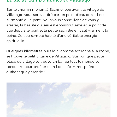
Sur le chemin menant à Scanno, peu avant le village de
Villalago, vous serez attiré par un point d’eau cristalline
surmonté d’un pont. Nous vous conseillons de vous y
arrêter, la beauté du lieu est époustouflante et le point de
NOS ARTICLES ART ET DESIGN
vue depuis le pont et la petite sacristie en vaut vraiment la
rasse
Burano, la palette
peine. Ce lieu semble habité d’une véritable énergie
mne
de tous les
spirituelle.
superlatifs
Quelques kilomètres plus loin, comme accroché à la roche,
se trouve le petit village de Villalago. Sur l’unique petite
place du village se trouve un bar où tout le monde se
rencontre pour profiter d’un bon café. Atmosphère
authentique garantie !