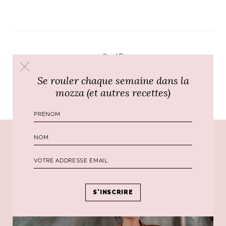
Par
Ali
Se rouler chaque semaine dans la
mozza (et autres recettes)
PRÉCÉDENT
SUIVANT
Poursuivre le voyage...