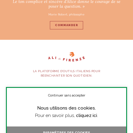
Le ton complice et sincère d’Alice donne le courage de se
poser la question. »
Marie Robert, philosophe
COMMANDER
LA PLATEFORME D’OUTILS ITALIENS POUR
RÉENCHANTER SON QUOTIDIEN.
SUIVEZ-NOUS
Continuer sans accepter
Nous utilisons des cookies.
À PROPOS
Pour en savoir plus,
cliquez ici
.
PRESSE
CONTACT
PARAMÈTRES DES COOKIES