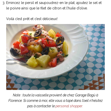
Emincez le persil et saupoudrez-en le plat, ajoutez le sel et
ART DE VIVRE ITALIEN
le poivre ainsi que le filet de citron et l’huile d’olive.
on du
Notre palette
marbré
Virtuosa Venezia
Voilà c’est prêt et c’est délicieux!
S ART ET DESIGN
Florentine
Note : toute la vaisselle provient de chez Garage Bagù à
Florence. Si comme à moi, elle vous a tapé dans l’oeil n’hésitez
pas à contacter le
personal shopper.