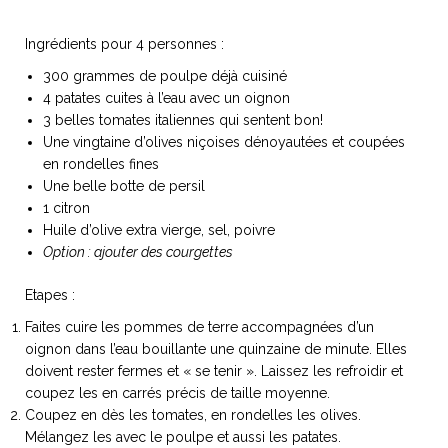
Ingrédients pour 4 personnes :
300 grammes de poulpe déjà cuisiné
4 patates cuites à l’eau avec un oignon
NOS ARTICLES ART ET DESIGN
3 belles tomates italiennes qui sentent bon!
rasse
Burano, la palette
Une vingtaine d’olives niçoises dénoyautées et coupées
mne
de tous les
en rondelles fines
superlatifs
Une belle botte de persil
1 citron
Huile d’olive extra vierge, sel, poivre
Option : ajouter des courgettes
Etapes :
Faites cuire les pommes de terre accompagnées d’un
oignon dans l’eau bouillante une quinzaine de minute. Elles
doivent rester fermes et « se tenir ». Laissez les refroidir et
coupez les en carrés précis de taille moyenne.
Coupez en dès les tomates, en rondelles les olives.
Mélangez les avec le poulpe et aussi les patates.