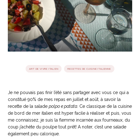
idéos
SANAT
AGE ITALIEN
LE DÉCOR ITALIEN
SUBLIME !
 DEMAIN
NCONTRER
LIRE
OYAGER
YSELF AND I
WEBSERIE
 ET FUGUEUSES
 journal
Dolce Follia
ian
joie de vivre
TALIEN
ARTISANAT ITALIEN
ignages
e bord
ART DE VIVRE ITALIEN
RECETTES DE CUISINE ITALIENNE
LIRE
IEW, Lucia
Les cuirs de
outils
Toscane
Je ne pouvais pas finir l’été sans partager avec vous ce qui a
constitué 90% de mes repas en juillet et août, à savoir la
recette de la salade
polpo e patata
. Ce classique de la cuisine
de bord de mer italien est hyper facile à réaliser et puis, vous
me connaissez, je suis la flemme incarnée aux fourneaux, du
coup j’achète du poulpe tout prêt! A noter, c’est une salade
également peu calorique.