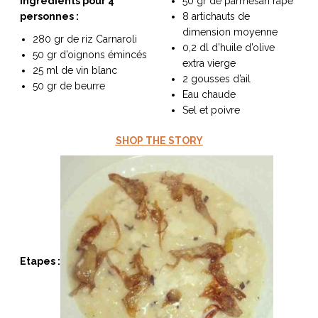
Ingrédients pour 4
50 gr de parmesan rapé
personnes :
8 artichauts de
dimension moyenne
280 gr de riz Carnaroli
0,2 dl d’huile d’olive
50 gr d’oignons émincés
extra vierge
25 ml de vin blanc
NOS ARTICLES ART ET DESIGN
2 gousses d’ail
50 gr de beurre
rasse
Burano, la palette
Eau chaude
mne
de tous les
Sel et poivre
superlatifs
SHOP THE STORY
Etapes :