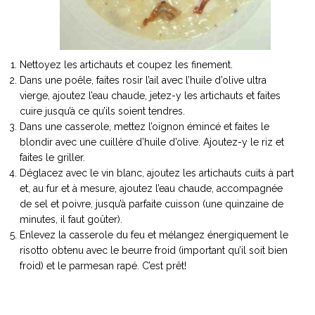
ART DE VIVRE ITALIEN
on du
Notre palette
marbré
Virtuosa Venezia
Nettoyez les artichauts et coupez les finement.
Dans une poêle, faites rosir l’ail avec l’huile d’olive ultra
vierge, ajoutez l’eau chaude, jetez-y les artichauts et faites
cuire jusqu’à ce qu’ils soient tendres.
Dans une casserole, mettez l’oignon émincé et faites le
blondir avec une cuillère d’huile d’olive. Ajoutez-y le riz et
faites le griller.
Déglacez avec le vin blanc, ajoutez les artichauts cuits à part
et, au fur et à mesure, ajoutez l’eau chaude, accompagnée
de sel et poivre, jusqu’à parfaite cuisson (une quinzaine de
minutes, il faut goûter).
Enlevez la casserole du feu et mélangez énergiquement le
S ART ET DESIGN
risotto obtenu avec le beurre froid (important qu’il soit bien
Florentine
froid) et le parmesan rapé. C’est prêt!