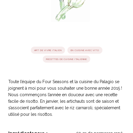
idéos
SANAT
AGE ITALIEN
LE DÉCOR ITALIEN
SUBLIME !
 DEMAIN
NCONTRER
LIRE
OYAGER
YSELF AND I
WEBSERIE
ART DE VIVRE ITALIEN
EN CUISINE AVEC VITO
 ET FUGUEUSES
 journal
Dolce Follia
RECETTES DE CUISINE ITALIENNE
ian
joie de vivre
TALIEN
ARTISANAT ITALIEN
ignages
e bord
LIRE
IEW, Lucia
Les cuirs de
outils
Toscane
Toute l’équipe du Four Seasons et la cuisine du Palagio se
joignent à moi pour vous souhaiter une bonne année 2015 !
Nous commençons l’année en douceur avec une recette
facile de risotto. En janvier, les artichauts sont de saison et
s’associent parfaitement avec le riz carnaroli, spécialement
utilisé pour les risottos.