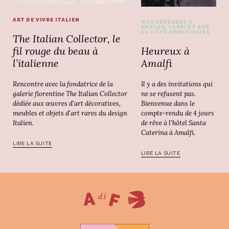
ART DE VIVRE ITALIEN
NOS ADRESSES À
NAPLES, CAPRI ET SUR
LA CÔTE AMALFITAINE
The Italian Collector, le
Heureux à
fil rouge du beau à
Amalfi
l’italienne
Il y a des invitations qui
Rencontre avec la fondatrice de la
ne se refusent pas.
galerie florentine The Italian Collector
Bienvenue dans le
dédiée aux œuvres d'art décoratives,
compte-rendu de 4 jours
meubles et objets d'art rares du design
de rêve à l'hôtel Santa
Italien.
Caterina à Amalfi.
LIRE LA SUITE
LIRE LA SUITE