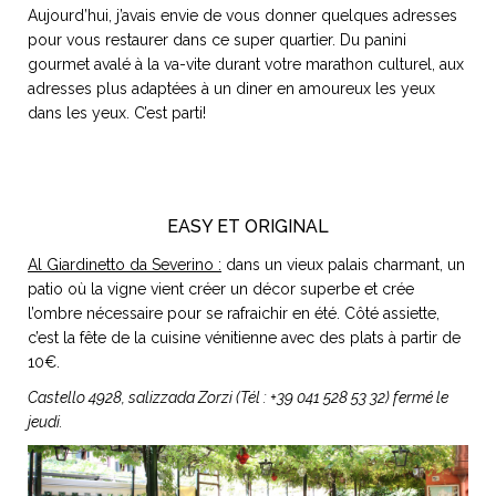
ART DE VIVRE ITALIEN
Aujourd’hui, j’avais envie de vous donner quelques adresses
pour vous restaurer dans ce super quartier. Du panini
on du
Notre palette
gourmet avalé à la va-vite durant votre marathon culturel, aux
marbré
Virtuosa Venezia
adresses plus adaptées à un diner en amoureux les yeux
dans les yeux. C’est parti!
EASY ET ORIGINAL
Al Giardinetto da Severino :
dans un vieux palais charmant, un
patio où la vigne vient créer un décor superbe et crée
l’ombre nécessaire pour se rafraichir en été. Côté assiette,
c’est la fête de la cuisine vénitienne avec des plats à partir de
10€.
S ART ET DESIGN
Castello 4928, salizzada Zorzi (Tél : +39 041 528 53 32) fermé le
Florentine
jeudi.