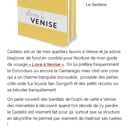
Le Sestiere
NOS ARTICLES ART ET DESIGN
rasse
Burano, la palette
mne
de tous les
superlatifs
Castello est un de mes quartiers favoris à Venise et j’ai adoré
l’explorer de fond en comble pour l’écriture de mon guide
de voyage
« Love à Venise »
. On lui préfère fréquemment
le Dorsoduro ou encore le Cannaregio mais c’est une zone
qui a un charme tranquille incroyable, possède des perles
côté visite (La Scuola San Giorgio!!) et des petits recoins où
se bécoter tranquillement.
On parle souvent des bienfaits de l’oubli de carte à Venise,
des merveilles à découvrir quand l’on décide de s’y perdre…
le Castello est vraiment fait pour ça, surtout que sa structure
en labyrinthe ne permet pas vraiment de maitriser ses ruelles
!