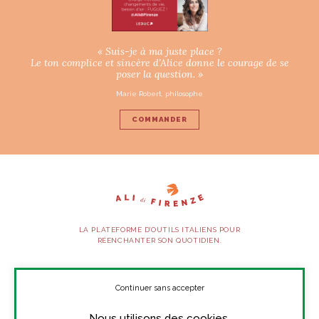
« Suis-je à ma juste place ?
Le ton complice et sincère d’Alice donne le courage de se
poser la question. »
Marie Robert, philosophe
COMMANDER
LA PLATEFORME D’OUTILS ITALIENS POUR
RÉENCHANTER SON QUOTIDIEN.
SUIVEZ-NOUS
Continuer sans accepter
Nous utilisons des cookies.