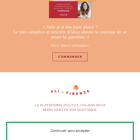
« Suis-je à ma juste place ?
Le ton complice et sincère d’Alice donne le courage de se
poser la question. »
Marie Robert, philosophe
COMMANDER
LA PLATEFORME D’OUTILS ITALIENS POUR
RÉENCHANTER SON QUOTIDIEN.
SUIVEZ-NOUS
Continuer sans accepter