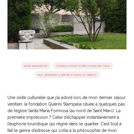
idéos
SANAT
AGE ITALIEN
LE DÉCOR ITALIEN
SUBLIME !
 DEMAIN
NCONTRER
LIRE
OYAGER
YSELF AND I
WEBSERIE
 ET FUGUEUSES
 journal
Dolce Follia
ian
joie de vivre
TALIEN
ARTISANAT ITALIEN
ignages
e bord
BONS BAISERS DE
CONSEILS POUR VOTRE VOYAGE EN ITALIE
LIRE
IEW, Lucia
Les cuirs de
NOS ADRESSES À VENISE ET DANS LE VENETO
outils
Toscane
Une visite culturelle que j’ai adoré lors de mon dernier séjour
vénitien, la fondation Querini Stampalia située à quelques pas
de l’église Santa Maria Formosa (au nord de Saint Marc). La
première impression ? Celle d’échapper instantanément à
l’euphorie touristique qui règne dans le quartier. C’est tout à
fait le genre d’adresse qui colle à la philosophie de mon