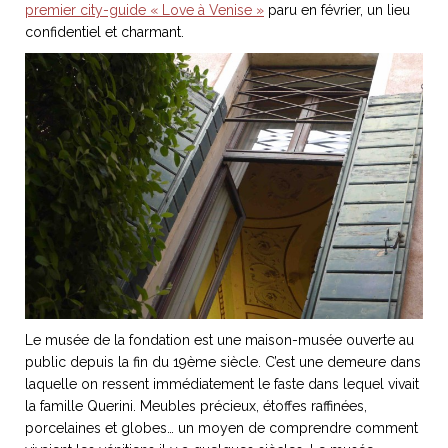
premier city-guide « Love à Venise »
paru en février, un lieu
confidentiel et charmant.
NOS ARTICLES ART ET DESIGN
rasse
Burano, la palette
mne
de tous les
superlatifs
Le musée de la fondation est une maison-musée ouverte au
public depuis la fin du 19ème siècle. C’est une demeure dans
laquelle on ressent immédiatement le faste dans lequel vivait
la famille Querini. Meubles précieux, étoffes raffinées,
porcelaines et globes… un moyen de comprendre comment