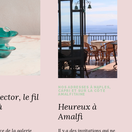
NOS ADRESSES À NAPLES,
CAPRI ET SUR LA CÔTE
ctor, le fil
AMALFITAINE
Heureux à
à
Amalfi
Il y a des invitations qui ne
ce de la galerie