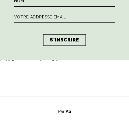
unes photographes pour faire la promotion d’une Florence inédi
 à définir !
janvier 2016
zzina Reale : inscription summit.lvr.com (soumis à validation
9 055 906 4116) 10:30 – 19:30
Par
Ali