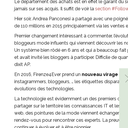
Le département des achats est en effet le garant du suc
jamais sur ses acquis. Il suffit de voir la
section #Follo
Hier soir, Andrea Panconesi a partagé avec une poignée 
de 110 millions en 2015 principalement via les ventes e
Premier changement intéressant à commenter, l’évoluti
bloggeurs mode influents qui viennent découvrir les n
Un système bien rôdé en 6 ans et qui a beaucoup fait pa
et avait invité les bloggers à participer. Difficile de 
dixit AP.
En 2016, Firenze4Ever prend un
nouveau virage en 
instagrammers, bloggeurs, … les étiquettes disparaisse
évolutions des technologies.
La technologie est évidemment un des premiers chevaux
partager sur le territoire les connaissances IT et les
web, des pointures de la mode viennent échanger des i
rendez-vous pour rencontrer ces experts. La preuve en
continuer à évoluer et à être pionnier.