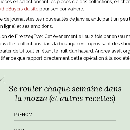
cès en sélectionnant les pièces clé des collections, en cherch
wtheBuyers du site
pour s’en convaincre.
de journalistes les nouveautés de janvier, anticipant un peu 
n ligne) et ses ambitions.
on de Firenze4Ever. Cet événement a lieu 2 fois par an (au m
ouvelles collections dans la boutique en improvisant des sho
rler de lui tout en étant le fruit d’un hasard. Andrea avait or
quantifier ce que rapport directement cette opération à la soci
devenant un rendez-vous d’influencers au sens large
. 
nt et LVR souligne encore une fois qu’elle sait s’adapter aux 
Se rouler chaque semaine dans
la mozza (et autres recettes)
 de bataille. En janvier aura lieu le
deuxième Fashion & 
 techniques nouvelles de marketing pour booster la croissanc
dées et des stratégies ayant fait leurs preuves. La nouveauté
core une fois que Luisa n’a pas peur de partager les techniqu