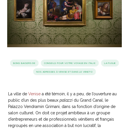
idéos
SANAT
AGE ITALIEN
LE DÉCOR ITALIEN
SUBLIME !
 DEMAIN
NCONTRER
LIRE
OYAGER
YSELF AND I
WEBSERIE
 ET FUGUEUSES
 journal
Dolce Follia
ian
joie de vivre
TALIEN
ARTISANAT ITALIEN
ignages
e bord
BONS BAISERS DE
CONSEILS POUR VOTRE VOYAGE EN ITALIE
LA FUGUE
LIRE
IEW, Lucia
Les cuirs de
NOS ADRESSES À VENISE ET DANS LE VENETO
outils
Toscane
La ville de
Venise
a été témoin, il y a peu, de l’ouverture au
public d’un des plus beaux
palazzi
du Grand Canal, le
Palazzo Vendramin Grimani, dans sa fonction d’origine de
salon culturel. On doit ce projet ambitieux à un groupe
d’entrepreneurs et de professionnels vénitiens et français
regroupés en une association à but non lucratif, la