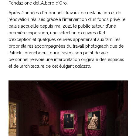
Fondazione dell’Albero d’Oro.
Après 2 années d’importants travaux de restauration et de
rénovation réalisés grâce à l’intervention d’un fonds privé, le
palais accueille depuis mai 2021 le public autour d’une
NOS ARTICLES ART ET DESIGN
première exposition, une sélection d’œuvres d’art
rasse
Burano, la palette
d’exception et quelques œuvres appartenant aux familles
mne
de tous les
propriétaires accompagnées du travail photographique de
Patrick Tourneboeuf, qui à travers son point de vue
superlatifs
personnel renvoie une interprétation originale des espaces
et de l’architecture de cet élégant
palazzo
.