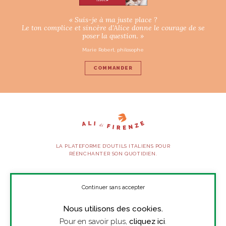
« Suis-je à ma juste place ?
Le ton complice et sincère d’Alice donne le courage de se
poser la question. »
Marie Robert, philosophe
COMMANDER
LA PLATEFORME D’OUTILS ITALIENS POUR
RÉENCHANTER SON QUOTIDIEN.
SUIVEZ-NOUS
Continuer sans accepter
Nous utilisons des cookies.
À PROPOS
Pour en savoir plus,
cliquez ici
.