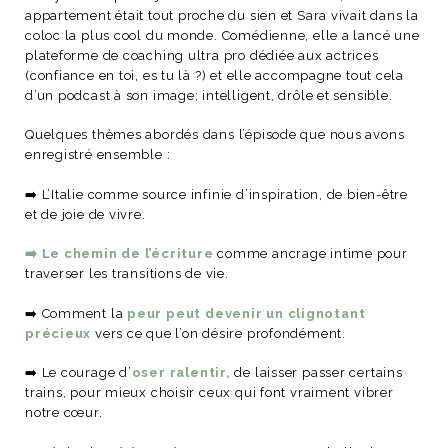
appartement était tout proche du sien et Sara vivait dans la
coloc la plus cool du monde. Comédienne, elle a lancé une
plateforme de coaching ultra pro dédiée aux actrices
(confiance en toi, es tu là ?) et elle accompagne tout cela
d’un podcast à son image; intelligent, drôle et sensible.
NOS ARTICLES ART ET DESIGN
rasse
Burano, la palette
Quelques thèmes abordés dans l’épisode que nous avons
mne
de tous les
enregistré ensemble :
superlatifs
➡️ L’Italie comme source infinie d’inspiration, de bien-être
et de joie de vivre.
➡️ Le chemin de l’écriture
comme ancrage intime pour
traverser les transitions de vie.
➡️ Comment la
peur peut devenir un clignotant
précieux
vers ce que l’on désire profondément.
➡️ Le courage d’
oser ralentir,
de laisser passer certains
trains, pour mieux choisir ceux qui font vraiment vibrer
notre cœur.