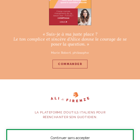
« Suis-je à ma juste place ?
Le ton complice et sincère d’Alice donne le courage de se
poser la question. »
Marie Robert, philosophe
COMMANDER
LA PLATEFORME D’OUTILS ITALIENS POUR
RÉENCHANTER SON QUOTIDIEN.
SUIVEZ-NOUS
Continuer sans accepter