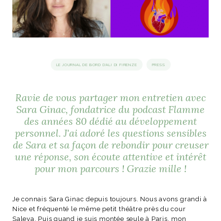
idéos
SANAT
AGE ITALIEN
LE DÉCOR ITALIEN
SUBLIME !
 DEMAIN
LE JOURNAL DE BORD D'ALI DI FIRENZE
PRESS
NCONTRER
LIRE
OYAGER
YSELF AND I
WEBSERIE
 ET FUGUEUSES
Ravie de vous partager mon entretien avec
 journal
Dolce Follia
ian
joie de vivre
TALIEN
ARTISANAT ITALIEN
Sara Ginac, fondatrice du podcast Flamme
ignages
e bord
LIRE
des années 80 dédié au développement
IEW, Lucia
Les cuirs de
outils
personnel. J'ai adoré les questions sensibles
Toscane
de Sara et sa façon de rebondir pour creuser
une réponse, son écoute attentive et intérêt
pour mon parcours ! Grazie mille !
Je connais Sara Ginac depuis toujours. Nous avons grandi à
Nice et fréquenté le même petit théâtre près du cour
Saleya. Puis quand je suis montée seule à Paris, mon