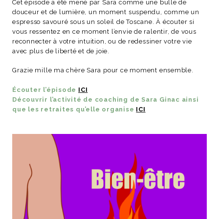
Cet épisode a été mené par Sara comme une bulle de
ART DE VIVRE ITALIEN
douceur et de lumière, un moment suspendu, comme un
on du
Notre palette
espresso savouré sous un soleil de Toscane. À écouter si
marbré
Virtuosa Venezia
vous ressentez en ce moment l’envie de ralentir, de vous
reconnecter à votre intuition, ou de redessiner votre vie
avec plus de liberté et de joie.
Grazie mille ma chère Sara pour ce moment ensemble.
Écouter l’épisode
ICI
Découvrir l’activité de coaching de Sara Ginac ainsi
que les retraites qu’elle organise
ICI
S ART ET DESIGN
Florentine