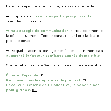
Dans mon épisode, avec Sandra, nous avons parlé de :
➡️ L’importance d’
avoir des partis pris puissants
pour
créer des connexions
NOS ARTICLES ART ET DESIGN
➡️ Ma stratégie de communication
, surtout comment je
rasse
Burano, la palette
la déploie sur mes différents canaux pour lier à la fois le
mne
de tous les
pro et le perso
superlatifs
➡️ De quelle façon j’ai partagé mes failles et comment ça a
augmenté le facteur confiance auprès de ma cible
Grazie mille ma chère Sandra pour ce moment ensemble.
Écouter l’épisode
ICI
Retrouver tous les épisodes du podcast
ICI
Découvrir l’activité de F Collective, la power place
pour girlboss
ICI