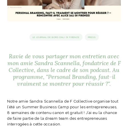
idéos
SANAT
AGE ITALIEN
LE DÉCOR ITALIEN
SUBLIME !
 DEMAIN
LE JOURNAL DE BORD D'ALI DI FIRENZE
PRESS
NCONTRER
LIRE
OYAGER
YSELF AND I
WEBSERIE
Ravie de vous partager mon entretien avec
 ET FUGUEUSES
 journal
Dolce Follia
ian
joie de vivre
mon amie Sandra Scannella, fondatrice de F
TALIEN
ARTISANAT ITALIEN
ignages
e bord
LIRE
Collective, dans le cadre de son podcast. Au
IEW, Lucia
Les cuirs de
outils
programme, "Personal Branding, faut-il
Toscane
vraiment se montrer pour réussir ?".
Notre amie Sandra Scannella de F Collective organise tout
l’été un
Summer Business Camp
pour les entrepreneuses,
8 semaines de contenu canon et gratuit ! J’ai eu la chance
de faire partie de la dream team des entrepreneuses
interrogées à cette occasion.