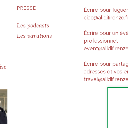
PRESSE
Écrire pour fugue
ciao@alidifirenze.f
Les podcasts
Écrire pour un é
Les parutions
professionnel
event@alidifirenze
Écrire pour parta
ise
adresses et vos e
travel@alidifirenze