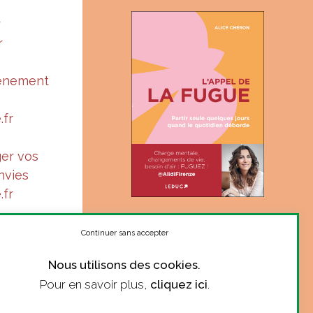
r
r
vénement
.fr
ger vos
nvies
.fr
« Suis-je à ma juste place ?
Le ton complice et sincère
Continuer sans accepter
d’Alice donne le courage de
Nous utilisons des cookies.
se poser la question. »
Pour en savoir plus,
cliquez ici
.
Marie Robert, philosophe