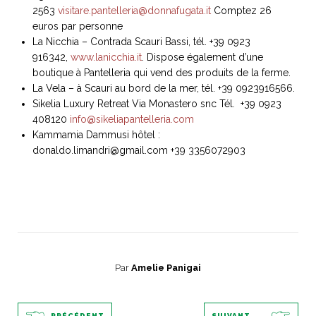
2563
visitare.pantelleria@donnafugata.it
Comptez 26
euros par personne
La Nicchia – Contrada Scauri Bassi, tél. +39 0923
916342,
www.lanicchia.it
. Dispose également d’une
boutique à Pantelleria qui vend des produits de la ferme.
La Vela – à Scauri au bord de la mer, tél. +39 0923916566.
Sikelia Luxury Retreat Via Monastero snc Tél. +39 0923
408120
info@sikeliapantelleria.com
Kammamia Dammusi hôtel :
donaldo.limandri@gmail.com
+39 3356072903
Par
Amelie Panigai
PRÉCÉDENT
SUIVANT