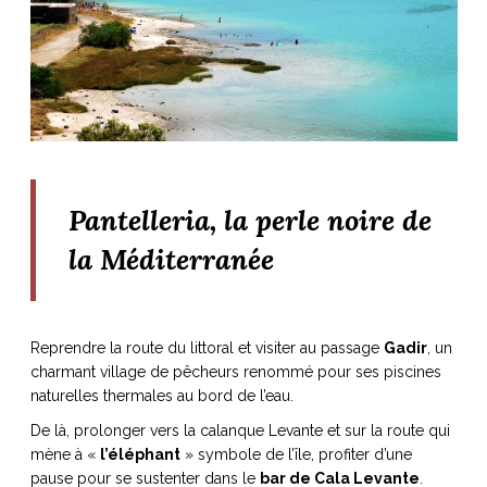
ART DE VIVRE ITALIEN
on du
Notre palette
marbré
Virtuosa Venezia
Pantelleria, la perle noire de
la Méditerranée
Reprendre la route du littoral et visiter au passage
Gadir
, un
charmant village de pêcheurs renommé pour ses piscines
S ART ET DESIGN
naturelles thermales au bord de l’eau.
Florentine
De là, prolonger vers la calanque Levante et sur la route qui
mène à «
l’éléphant
» symbole de l’île, profiter d’une
pause pour se sustenter dans le
bar de Cala Levante
.