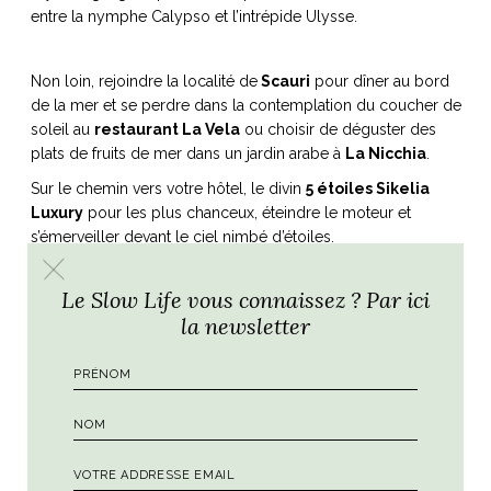
entre la nymphe Calypso et l’intrépide Ulysse.
Non loin, rejoindre la localité de
Scauri
pour dîner au bord
de la mer et se perdre dans la contemplation du coucher de
soleil au
restaurant La Vela
ou choisir de déguster des
plats de fruits de mer dans un jardin arabe à
La Nicchia
.
Sur le chemin vers votre hôtel, le divin
5 étoiles Sikelia
Luxury
pour les plus chanceux, éteindre le moteur et
s’émerveiller devant le ciel nimbé d’étoiles.
(Autre option d’hôtel : Kammamia Dammusi, une structure
Le Slow Life vous connaissez ? Par ici
traditionnelle de l’île avec un intérieur épuré et fonctionnel
pouvant accueillir jusqu’à 5 personnes).
la newsletter