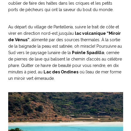
oublier de faire des haltes dans les criques et les petits
ports de pêcheurs qui ont la saveur du bout du monde.
Au départ du village de Pantelleria, suivre le trait de côte et
NOS ARTICLES ART ET DESIGN
virer en direction nord-est jusqu’au
lac volcanique “Miroir
rasse
Burano, la palette
de Vénus”
, alimenté par des sources thermales. À la sortie
mne
de tous les
de la baignade la peau est satinée, oh miracle! Poursuivre au
superlatifs
Sud vers le paysage lunaire de la
Pointe Spadillo
, cernée
de pierres de lave qui balisent le chemin d’accès au célèbre
phare. Quitter ce havre de beauté pour vous rendre, en dix
minutes à pied, au
Lac des Ondines
où l’eau de mer forme
un miroir vert émeraude.