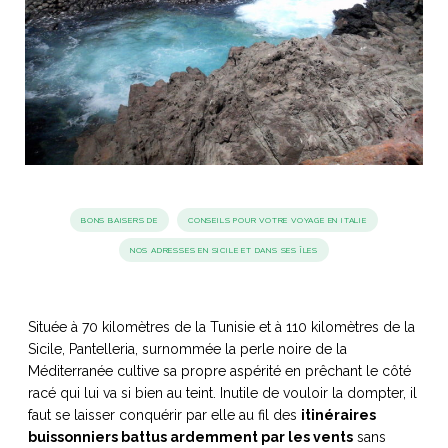
idéos
SANAT
AGE ITALIEN
LE DÉCOR ITALIEN
SUBLIME !
 DEMAIN
NCONTRER
LIRE
OYAGER
YSELF AND I
WEBSERIE
 ET FUGUEUSES
 journal
Dolce Follia
ian
joie de vivre
TALIEN
ARTISANAT ITALIEN
ignages
e bord
BONS BAISERS DE
CONSEILS POUR VOTRE VOYAGE EN ITALIE
LIRE
IEW, Lucia
Les cuirs de
NOS ADRESSES EN SICILE ET DANS SES ÎLES
outils
Toscane
Située à 70 kilomètres de la Tunisie et à 110 kilomètres de la
Sicile, Pantelleria, surnommée la perle noire de la
Méditerranée cultive sa propre aspérité en prêchant le côté
racé qui lui va si bien au teint. Inutile de vouloir la dompter, il
faut se laisser conquérir par elle au fil des
itinéraires
buissonniers battus ardemment par les vents
sans