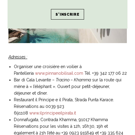
Adresses :
Organiser une croisière en voilier à
Pantelleria
www.pinnanobilisail.com
Tèl. +39 342 177 06 22
Bar di Cala Levante –
Tracino – Khamma
sur la route qui
mène à « l’éléphant ». Ouvert pour petit-déjeuner,
déjeuner et dîner.
Restaurant il Principe e il Pirata, Strada Punta Karace.
Réservations au 0039 923
691108
www.ilprincipeeilpirata.it
Donnafugata, Contrada Khamma, 91017 Khamma
Réservations pour les visites à 12h, 16h30, 19h et
également à 21h l’été au +39 0923 915649 et +39 335 624