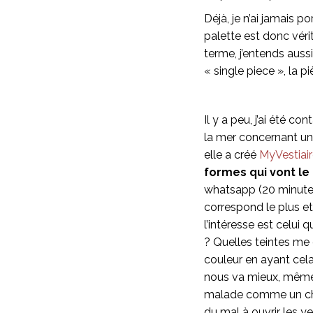
Déjà, je n’ai jamais p
palette est donc véri
terme, j’entends auss
« single piece », la 
Il y a peu, j’ai été c
la mer concernant une
elle a créé
MyVestiai
formes qui vont l
whatsapp (20 minutes)
correspond le plus et
l’intéresse est celui q
? Quelles teintes me 
couleur en ayant cela 
nous va mieux, même s
malade comme un chie
du mal à ouvrir les ye