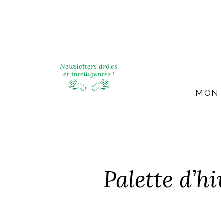
Newsletters drôles
et intelligentes !
MON 
Palette d’h