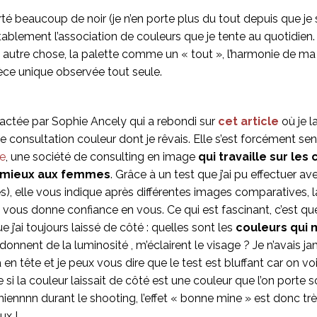
orté beaucoup de noir (je n’en porte plus du tout depuis que je su
tablement l’association de couleurs que je tente au quotidien.
i autre chose, la palette comme un « tout », l’harmonie de ma 
pièce unique observée tout seule.
ontactée par Sophie Ancely qui a rebondi sur
cet article
où je l
 consultation couleur dont je rêvais. Elle s’est forcément se
re
, une société de consulting en image
qui travaille sur les
e mieux aux femmes
. Grâce à un test que j’ai pu effectuer av
, elle vous indique après différentes images comparatives, l
 vous donne confiance en vous. Ce qui est fascinant, c’est que 
ue j’ai toujours laissé de côté : quelles sont les
couleurs qui m
donnent de la luminosité , m’éclairent le visage ? Je n’avais ja
en tête et je peux vous dire que le test est bluffant car on voi
i la couleur laissait de côté est une couleur que l’on porte so
nnnn durant le shooting, l’effet « bonne mine » est donc très
ux !