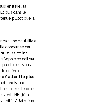
is en italie), la
 Et puis dans le
tenue, plutôt que la
ançais une bouteille à
ntie concernée car
 couleurs et les
ec Sophie en call sur
a palette qui vous
le critère qui
e flattent le plus
mais choisi une
t tout de suite ce qui
uvent. NB : j’étais
 limité 🙂 J’ai même