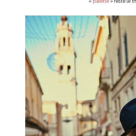
«
palette
» reste le t