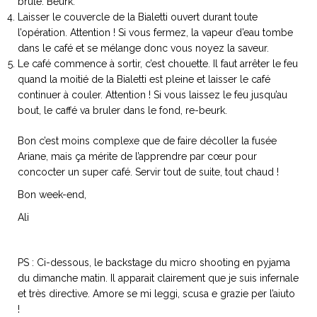
brûlé. Beurk.
ART DE VIVRE ITALIEN
Laisser le couvercle de la Bialetti ouvert durant toute
on du
Notre palette
l’opération. Attention ! Si vous fermez, la vapeur d’eau tombe
marbré
Virtuosa Venezia
dans le café et se mélange donc vous noyez la saveur.
Le café commence à sortir, c’est chouette. Il faut arrêter le feu
quand la moitié de la Bialetti est pleine et laisser le café
continuer à couler. Attention ! Si vous laissez le feu jusqu’au
bout, le caffé va bruler dans le fond, re-beurk.
Bon c’est moins complexe que de faire décoller la fusée
Ariane, mais ça mérite de l’apprendre par cœur pour
concocter un super café. Servir tout de suite, tout chaud !
Bon week-end,
Ali
S ART ET DESIGN
PS : Ci-dessous, le backstage du micro shooting en pyjama
Florentine
du dimanche matin. Il apparait clairement que je suis infernale
et très directive. Amore se mi leggi, scusa e grazie per l’aiuto
!