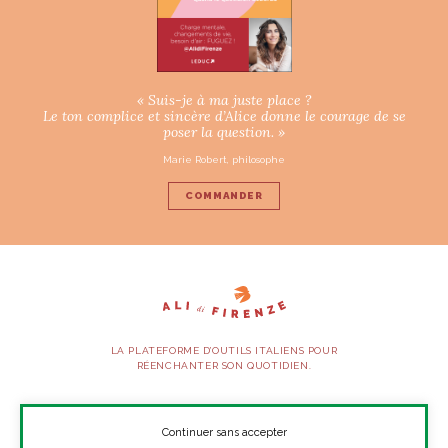
« Suis-je à ma juste place ?
Le ton complice et sincère d’Alice donne le courage de se
poser la question. »
Marie Robert, philosophe
COMMANDER
LA PLATEFORME D’OUTILS ITALIENS POUR
RÉENCHANTER SON QUOTIDIEN.
SUIVEZ-NOUS
Continuer sans accepter