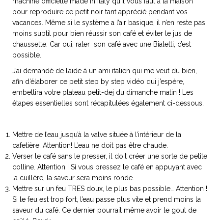
machine officielle made in Italy qu’il vous faut à la maison
pour reproduire ce petit noir tant apprécié pendant vos
vacances. Même si le système a l’air basique, il n’en reste pas
moins subtil pour bien réussir son café et éviter le jus de
chaussette. Car oui, rater son café avec une Bialetti, c’est
NOS ARTICLES ART ET DESIGN
possible.
rasse
Burano, la palette
J’ai demandé de l’aide à un ami italien qui me veut du bien,
mne
de tous les
afin d’élaborer ce petit step by step vidéo qui j’espère,
superlatifs
embellira votre plateau petit-dej du dimanche matin ! Les
étapes essentielles sont récapitulées également ci-dessous.
Mettre de l’eau jusqu’à la valve située à l’intérieur de la
cafetière. Attention! L’eau ne doit pas être chaude.
Verser le café sans le presser, il doit créer une sorte de petite
colline. Attention ! Si vous pressez le café en appuyant avec
la cuillère, la saveur sera moins ronde.
Mettre sur un feu TRES doux, le plus bas possible… Attention !
Si le feu est trop fort, l’eau passe plus vite et prend moins la
saveur du café. Ce dernier pourrait même avoir le gout de