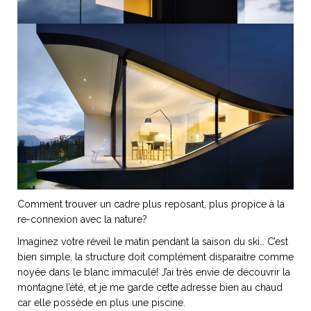
NOS ARTICLES ART ET DESIGN
rasse
Burano, la palette
mne
de tous les
superlatifs
Comment trouver un cadre plus reposant, plus propice à la
re-connexion avec la nature?
Imaginez votre réveil le matin pendant la saison du ski… C’est
bien simple, la structure doit complément disparaitre comme
noyée dans le blanc immaculé! J’ai très envie de découvrir la
montagne l’été, et je me garde cette adresse bien au chaud
car elle possède en plus une piscine.