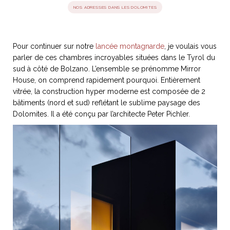
NOS ADRESSES DANS LES DOLOMITES
idéos
Pour continuer sur notre
lancée montagnarde
, je voulais vous
SANAT
AGE ITALIEN
LE DÉCOR ITALIEN
SUBLIME !
parler de ces chambres incroyables situées dans le Tyrol du
 DEMAIN
sud à côté de Bolzano. L’ensemble se prénomme Mirror
NCONTRER
LIRE
OYAGER
House, on comprend rapidement pourquoi. Entièrement
YSELF AND I
WEBSERIE
vitrée, la construction hyper moderne est composée de 2
 ET FUGUEUSES
 journal
Dolce Follia
bâtiments (nord et sud) reflétant le sublime paysage des
ian
joie de vivre
TALIEN
ARTISANAT ITALIEN
ignages
e bord
Dolomites. Il a été conçu par l’architecte Peter Pichler.
LIRE
IEW, Lucia
Les cuirs de
outils
Toscane