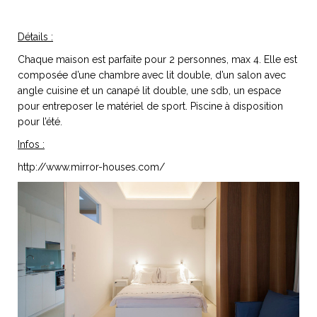
ART DE VIVRE ITALIEN
on du
Notre palette
Détails :
marbré
Virtuosa Venezia
Chaque maison est parfaite pour 2 personnes, max 4. Elle est
composée d’une chambre avec lit double, d’un salon avec
angle cuisine et un canapé lit double, une sdb, un espace
pour entreposer le matériel de sport. Piscine à disposition
pour l’été.
Infos :
http://www.mirror-houses.com/
S ART ET DESIGN
Florentine