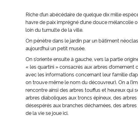
Riche d’un abécédaire de quelque dix mille espèce
havre de paix imprégné d’une douce mélancolie où 
loin du tumulte de la ville.
On pénètre dans le jardin par un bâtiment néocla
aujourd’hui un petit musée.
On s’oriente ensuite à gauche, vers la partie origi
« les quartini » consacrés aux arbres d’ornement
avec les informations concernant leur famille d’ap
on trouve même le nom du découvreur). On a l’imp
rencontre ainsi des arbres touffus et heureux qui
arbres diaboliques aux troncs épineux, des arbres
désespérés aux branches décharnées, des arbres fie
de la vie se joue ici.