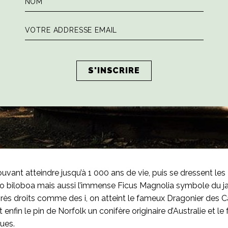
vant atteindre jusqu’à 1 000 ans de vie, puis se dressent les E
o biloboa mais aussi l’immense Ficus Magnolia symbole du ja
yprès droits comme des i, on atteint le fameux Dragonier des C
t enfin le pin de Norfolk un conifère originaire d’Australie e
ues.