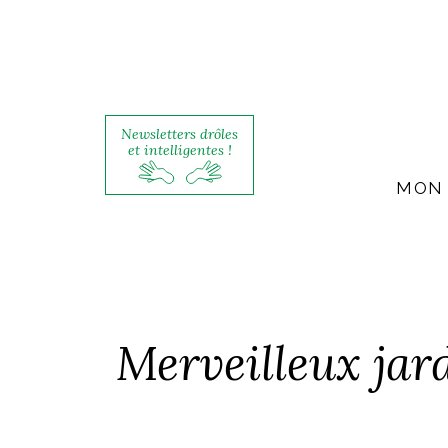
Newsletters drôles
et intelligentes !
MON 
Merveilleux jar