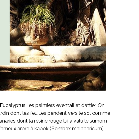
ucalyptus, les palmiers éventail et dattier. On
rdin dont les feuilles pendent vers le sol comme
anaries dont la résine rouge lui a valu le surnom
t le fameux arbre à kapok (Bombax malabaricum)