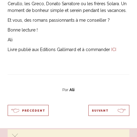
Cerullo, les Greco, Donato Sarratore ou les frères Solara. Un
ART DE VIVRE ITALIEN
moment de bonheur simple et serein pendant les vacances.
on du
Notre palette
marbré
Virtuosa Venezia
Et vous, des romans passionnants à me conseiller ?
Bonne lecture !
Ali
Livre publié aux Editions Gallimard et à commander
ICI
Par
Ali
S ART ET DESIGN
PRÉCÉDENT
SUIVANT
Florentine