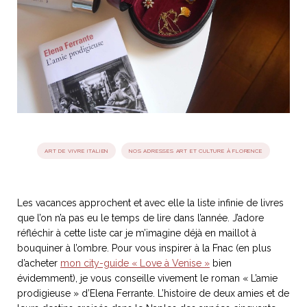
idéos
SANAT
AGE ITALIEN
LE DÉCOR ITALIEN
SUBLIME !
 DEMAIN
NCONTRER
LIRE
OYAGER
YSELF AND I
WEBSERIE
 ET FUGUEUSES
 journal
Dolce Follia
ian
joie de vivre
TALIEN
ARTISANAT ITALIEN
ignages
e bord
ART DE VIVRE ITALIEN
NOS ADRESSES ART ET CULTURE À FLORENCE
LIRE
IEW, Lucia
Les cuirs de
outils
Toscane
Les vacances approchent et avec elle la liste infinie de livres
que l’on n’a pas eu le temps de lire dans l’année. J’adore
réfléchir à cette liste car je m’imagine déjà en maillot à
bouquiner à l’ombre. Pour vous inspirer à la Fnac (en plus
d’acheter
mon city-guide « Love à Venise »
bien
évidemment), je vous conseille vivement le roman « L’amie
prodigieuse » d’Elena Ferrante. L’histoire de deux amies et de