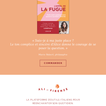
« Suis-je à ma juste place ?
Le ton complice et sincère d’Alice donne le courage de se
poser la question. »
Marie Robert, philosophe
COMMANDER
LA PLATEFORME D’OUTILS ITALIENS POUR
RÉENCHANTER SON QUOTIDIEN.