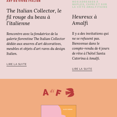
ART DE VIVRE ITALIEN
NOS ADRESSES À
NAPLES, CAPRI ET SUR
LA CÔTE AMALFITAINE
The Italian Collector, le
Heureux à
fil rouge du beau à
Amalfi
l’italienne
Il y a des invitations qui
Rencontre avec la fondatrice de la
ne se refusent pas.
galerie florentine The Italian Collector
Bienvenue dans le
dédiée aux œuvres d'art décoratives,
compte-rendu de 4 jours
meubles et objets d'art rares du design
de rêve à l'hôtel Santa
Italien.
Caterina à Amalfi.
LIRE LA SUITE
LIRE LA SUITE