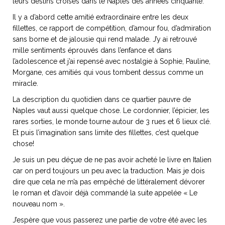
leurs destins croisés dans le Naples des années cinquante.
Il y a d’abord cette amitié extraordinaire entre les deux
fillettes, ce rapport de compétition, d’amour fou, d’admiration
sans borne et de jalousie qui rend malade. J’y ai retrouvé
mille sentiments éprouvés dans l’enfance et dans
NOS ARTICLES ART ET DESIGN
l’adolescence et j’ai repensé avec nostalgie à Sophie, Pauline,
rasse
Burano, la palette
Morgane, ces amitiés qui vous tombent dessus comme un
mne
de tous les
miracle.
superlatifs
La description du quotidien dans ce quartier pauvre de
Naples vaut aussi quelque chose. Le cordonnier, l’épicier, les
rares sorties, le monde tourne autour de 3 rues et 6 lieux clé.
Et puis l’imagination sans limite des fillettes, c’est quelque
chose!
Je suis un peu déçue de ne pas avoir acheté le livre en Italien
car on perd toujours un peu avec la traduction. Mais je dois
dire que cela ne m’a pas empêché de littéralement dévorer
le roman et d’avoir déjà commandé la suite appelée « Le
nouveau nom ».
J’espère que vous passerez une partie de votre été avec les