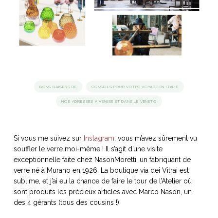
idéos
SANAT
AGE ITALIEN
LE DÉCOR ITALIEN
SUBLIME !
 DEMAIN
NCONTRER
LIRE
OYAGER
YSELF AND I
WEBSERIE
BONS BAISERS DE
CONSEILS POUR VOTRE VOYAGE EN ITALIE
 ET FUGUEUSES
 journal
Dolce Follia
ian
joie de vivre
NOS ADRESSES À VENISE ET DANS LE VENETO
TALIEN
ARTISANAT ITALIEN
ignages
e bord
LIRE
IEW, Lucia
Les cuirs de
outils
Toscane
Si vous me suivez sur
Instagram
, vous m’avez sûrement vu
souffler le verre moi-même ! Il s’agit d’une visite
exceptionnelle faite chez NasonMoretti, un fabriquant de
verre né à Murano en 1926. La boutique via dei Vitrai est
sublime, et j’ai eu la chance de faire le tour de l’Atelier où
sont produits les précieux articles avec Marco Nason, un
des 4 gérants (tous des cousins !).