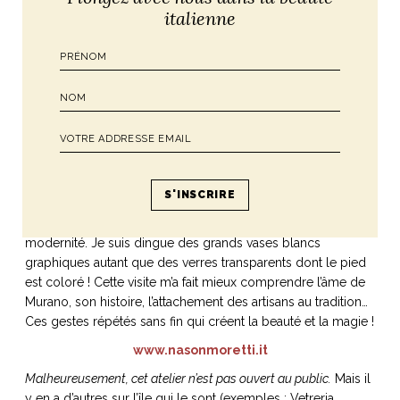
italienne
Quand je demande à Marco Nason si les différentes sociétés
présentes sur l’île se font concurrence, il me répond amusé
que non, pas vraiment, car chacun a sa spécialité. Chez
NasonMoretti, ce sont les verres, sans aucun doute. Nous
avons pu admirer les archives, les tests qui n’ont pas été
retenus et les collections. Couleurs chatoyantes,
beaucouuuup de nuances et des propositions d’une folle
modernité. Je suis dingue des grands vases blancs
graphiques autant que des verres transparents dont le pied
est coloré ! Cette visite m’a fait mieux comprendre l’âme de
Murano, son histoire, l’attachement des artisans au tradition…
Ces gestes répétés sans fin qui créent la beauté et la magie !
www.nasonmoretti.it
Malheureusement, cet atelier n’est pas ouvert au public.
Mais il
y en a d’autres sur l’île qui le sont (exemples : Vetreria