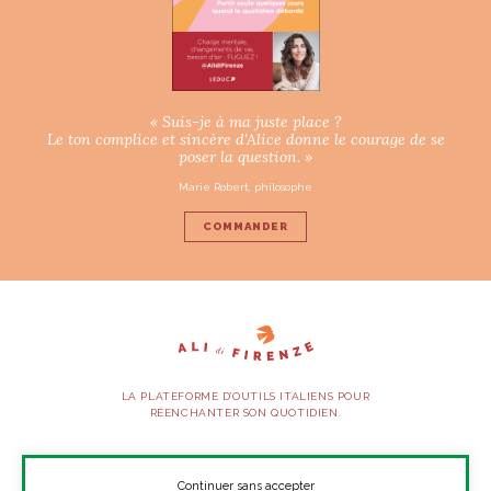
« Suis-je à ma juste place ?
Le ton complice et sincère d’Alice donne le courage de se
poser la question. »
Marie Robert, philosophe
COMMANDER
LA PLATEFORME D’OUTILS ITALIENS POUR
RÉENCHANTER SON QUOTIDIEN.
SUIVEZ-NOUS
Continuer sans accepter