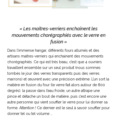
ART DE VIVRE ITALIEN
on du
Notre palette
marbré
Virtuosa Venezia
« Les maîtres-verriers enchaînent les
mouvements chorégraphiés avec le verre en
fusion »
Dans l’immense hangar, différents fours allumés et des
artisans maitres-verriers qui enchainent des mouvements
chorégraphiés. Ce qui est très beau, c’est que 4 ouvriers
travaillent ensemble sur un seul produit (nous sommes
tombés le jour des verres transparents puis des verres
marrons) et œuvrent avec une précision extrême. L’un sort la
matière en fusion du four (le verre fait alors autour de 800
S ART ET DESIGN
degrés), la passe dans l’eau froide, un autre attrape une
pince et détache un bout de matière, puis c’est encore une
Florentine
autre personne qui vient souffler le verre pour lui donner sa
forme. Attention ! Ce dernier est le seul à savoir souffler pour
donner tel ou tel volume …