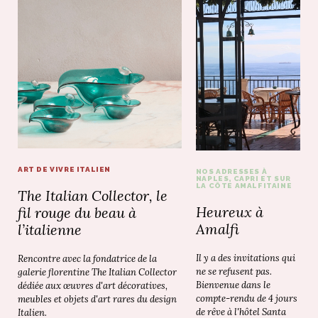
ART DE VIVRE ITALIEN
NOS ADRESSES À
NAPLES, CAPRI ET SUR
LA CÔTE AMALFITAINE
The Italian Collector, le
Heureux à
fil rouge du beau à
Amalfi
l’italienne
Il y a des invitations qui
Rencontre avec la fondatrice de la
ne se refusent pas.
galerie florentine The Italian Collector
Bienvenue dans le
dédiée aux œuvres d'art décoratives,
compte-rendu de 4 jours
meubles et objets d'art rares du design
de rêve à l'hôtel Santa
Italien.