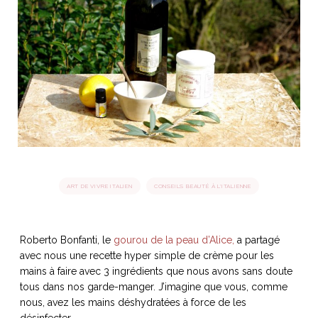
idéos
SANAT
AGE ITALIEN
LE DÉCOR ITALIEN
SUBLIME !
 DEMAIN
NCONTRER
LIRE
OYAGER
YSELF AND I
WEBSERIE
 ET FUGUEUSES
 journal
Dolce Follia
ian
joie de vivre
TALIEN
ARTISANAT ITALIEN
ignages
e bord
LIRE
IEW, Lucia
Les cuirs de
outils
ART DE VIVRE ITALIEN
CONSEILS BEAUTÉ À L'ITALIENNE
Toscane
Roberto Bonfanti, le
gourou de la peau d’Alice,
a partagé
avec nous une recette hyper simple de crème pour les
mains à faire avec 3 ingrédients que nous avons sans doute
tous dans nos garde-manger. J’imagine que vous, comme
nous, avez les mains déshydratées à force de les
désinfecter.