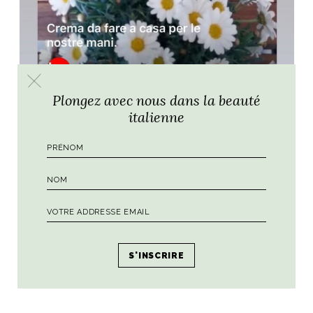
Plongez avec nous dans la beauté
italienne
Pour voir la vidéo de Roberto préparant la crème mains,
c’est par
ICI
Pour découvrir les produits de Laboratori HUR, c’est par
ICI
A presto
,
Emilie