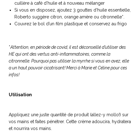
cuillère à café d’huile et à nouveau mélanger
ART DE VIVRE ITALIEN
Si vous en disposez, ajoutez 3 gouttes d’huile essentielle,
on du
Notre palette
Roberto suggère citron, orange amère ou citronnelle*.
marbré
Virtuosa Venezia
Couvrez le bol d’un film plastique et conservez au frigo
*
Attention, en période de covid, il est déconseillé d’utiliser des
HE qui ont des vertus anti-inflammatoires, comme la
citronnelle. Pourquoi pas utiliser la myrrhe si vous en avez, elle
a un haut pouvoir cicatrisant! Merci à Marie et Céline pour ces
infos!
Utilisation
S ART ET DESIGN
Appliquez une juste quantité de produit (allez-y mollo!) sur
Florentine
vos mains et faites pénétrer. Cette crème adoucira, hydratera
et nourrira vos mains.