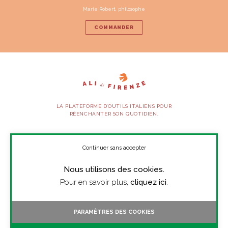
Marie Robert, philosophe
COMMANDER
LA PLATEFORME D’OUTILS ITALIENS POUR
RÉENCHANTER SON QUOTIDIEN.
SUIVEZ-NOUS
Continuer sans accepter
Nous utilisons des cookies.
À PROPOS
Pour en savoir plus,
cliquez ici
.
PRESSE
CONTACT
PARAMÈTRES DES COOKIES
TOUTES LES VIDÉOS