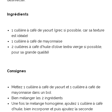
Ingrédients
NOS ARTICLES ART ET DESIGN
1 cuillère à café de yaourt (grec si possible, car sa texture
rasse
Burano, la palette
est idéale)
mne
de tous les
1 cuillère à café de mayonnaise
superlatifs
2 cuillères à café d’huile d’olive (extra vierge si possible,
pour sa grande qualité)
Consignes
Mettez 1 cuillère à café de yaourt et 1 cuillère à café de
mayonnaise dans un bol
Bien mélanger les 2 ingrédients
Une fois le mélange homogène, ajoutez 1 cuillère à café
d’huile, bien incorporer et puis ajoutez la seconde