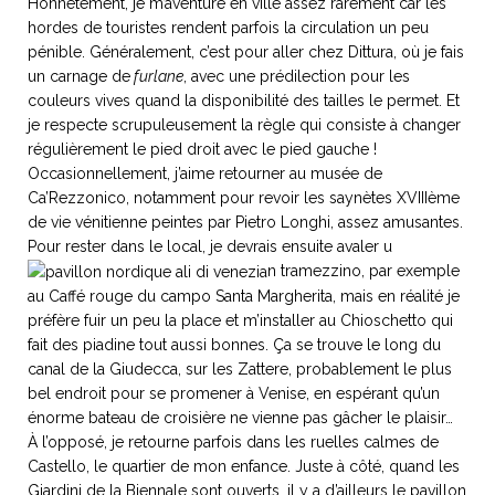
Honnêtement, je m’aventure en ville assez rarement car les
hordes de touristes rendent parfois la circulation un peu
pénible. Généralement, c’est pour aller chez Dittura, où je fais
un carnage de
furlane
, avec une prédilection pour les
couleurs vives quand la disponibilité des tailles le permet. Et
je respecte scrupuleusement la règle qui consiste à changer
régulièrement le pied droit avec le pied gauche !
Occasionnellement, j’aime retourner au musée de
Ca’Rezzonico, notamment pour revoir les saynètes XVIIIème
de vie vénitienne peintes par Pietro Longhi, assez amusantes.
Pour rester dans le local, je devrais ensuite avaler u
n tramezzino, par exemple
au Caffé rouge du campo Santa Margherita, mais en réalité je
préfère fuir un peu la place et m’installer au Chioschetto qui
fait des piadine tout aussi bonnes. Ça se trouve le long du
canal de la Giudecca, sur les Zattere, probablement le plus
bel endroit pour se promener à Venise, en espérant qu’un
énorme bateau de croisière ne vienne pas gâcher le plaisir…
À l’opposé, je retourne parfois dans les ruelles calmes de
Castello, le quartier de mon enfance. Juste à côté, quand les
Giardini de la Biennale sont ouverts, il y a d’ailleurs le pavillon