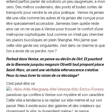
entend parfois parler de solutions un peu saugrenues, à mon
sens. Des métros souterrains, des ponts et toutes sortes de
transports pour rendre la vie plus pratique… Venise n’a jamais
été une ville comme les autres et n’a jamais été conçue pour
être spécialement accessible. J’aimerais bien qu’elle reste
ainsi car on ne va pas à Venise pour trouver le confort d’une
métropole sophistiquée, tout comme on n’irait pas chercher
les plaisirs bucoliques en plein Shanghai. Moi j’aime que
cette ville garde ses singularités, c’est dans ce charme là que
l’on a envie de se perdre, non ?
Partout dans Venise, on pense au déclin de l’Art. Et pourtant
de la Biennale jusqu’au magasin Olivetti tout pimpant place
Saint-Marc, on sent une véritable effervescence créative.
Peux-tu nous livrer ta vision de ce décalage?
C’est peut-être ce
paradoxe qui confère à Venise son mystère et son caractère.
Cette ville a tendance à se replier sur elle-même et sur son
passé. Mais il existe aussi des galeries et des créateurs qui
dynamisent la ville, la dynamitent même ! Je pense