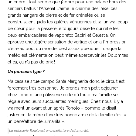
un endroit tout simple que j’adore pour une balade hors des
sentiers battus : l’Arsenal. J’aime le charme des
Tese
, ces
grands hangars de pierre et de fer crénelés où se
construisaient jadis les galères vénitiennes et j’ai un vrai coup
de cœur pour la passerelle toujours déserte qui relie les
deux embarcadères de vaporetto Bacini et Celestia. On
éprouve une légère sensation de vertige et on a l’impression
d’être au bout du monde, c’est assez poétique. Lorsque la
météo est clémente on peut même apercevoir les Dolomites
et ça, ça n’a pas de prix !
Un parcours type ?
Ma casa se situe campo Santa Margherita donc le circuit est
forcément très personnel. Je prends mon petit déjeuner
chez Tonolo, une pâtisserie culte où toute ma famille se
régale avec leurs succulentes meringues. Chez nous, il y a
vraiment un avant et un après Tonolo – comme le disait
justement la mère d’une très bonne amie de la famille c’est «
un benefattore dell’umanità ».
La patisserie Tonolo est un
benefattore dell’umanità.