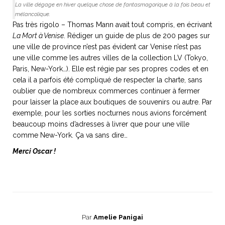
La ville dégage en hiver quelque chose de fantasmagorique à la fois beau et
mélancolique.
Pas très rigolo – Thomas Mann avait tout compris, en écrivant
La Mort à Venise
. Rédiger un guide de plus de 200 pages sur
une ville de province n’est pas évident car Venise n’est pas
une ville comme les autres villes de la collection LV (Tokyo,
Paris, New-York…). Elle est régie par ses propres codes et en
cela il a parfois été compliqué de respecter la charte, sans
oublier que de nombreux commerces continuer à fermer
pour laisser la place aux boutiques de souvenirs ou autre. Par
exemple, pour les sorties nocturnes nous avions forcément
beaucoup moins d’adresses à livrer que pour une ville
comme New-York. Ça va sans dire…
Merci Oscar !
Par
Amelie Panigai