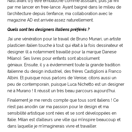
Nast avant d’y être embauché comme assistant, puis j’ai fini
ART DE VIVRE ITALIEN
par me lancer en free-lance. Ayant baigné dans le milieu de
on du
Notre palette
l’architecture depuis l’enfance, ma collaboration avec le
marbré
Virtuosa Venezia
magazine AD est arrivée assez naturellement.
Quels sont tes designers italiens préférés ?
J’ai une vénération pour le travail de Bruno Munari, un artiste
plasticien italien touche à tout qui était à la fois dessinateur et
designer (il a notamment travaillé pour la marque Danese
Milano). Ses livres pour enfants sont absolument
géniaux. Ensuite, il y a évidemment toute la grande tradition
italienne du design industriel, des frères Castiglioni à Franco
Albini. Et puisque nous parlons de Venise, citons aussi un
peu de contemporain, puisque Luca Nichetto est un designer
né à Murano ! Il réussit un très beau parcours aujourd’hui.
Finalement je me rends compte que tous sont italiens ! Ce
S ART ET DESIGN
n’est pas anodin car ma passion pour le design et ma
Florentine
sensibilité artistique sont nées et se sont développées en
Italie. Milan est d’ailleurs une ville qui m’inspire beaucoup et
dans laquelle je m’imaginerais vivre et travailler.