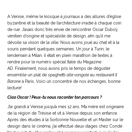
A Venise, même le kiosque à journaux a des allures d’église
byzantine et la beauté de l’architecture irradie à chaque coin
de rue. J’avais donc très envie de rencontrer Oscar Duboÿ,
NOS ARTICLES ART ET DESIGN
vénitien d’origine et spécialiste de design, afin qu’il me
rasse
Burano, la palette
dévoile sa vision de la ville. Nous avons joué au chat et à la
mne
de tous les
souris pendant quelques semaines. Un jour à Turin, le
superlatifs
lendemain à Milan, il était en plein marathon de textes à
rendre pour le numéro spécial Italie du Magazine
AD. Finalement, nous avons pris le temps de déguster
ensemble un plat de spaghetti
alle vongole
au restaurant
Il
Barone
à Paris. Voici un concentré de nos échanges, bonne
lecture!
Ciao Oscar ! Peux-tu nous raconter ton parcours ?
J’ai grandi à Venise jusqu’à mes 12 ans. Ma mère est originaire
de la région de Trévise et vit à Venise depuis son enfance.
Après des études à la Sorbonne Nouvelle et un Master sur le
design dans le cinéma, j’ai effectué deux stages chez Condé