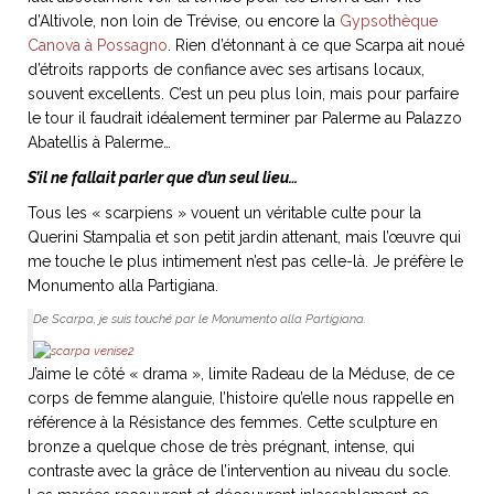
d’Altivole, non loin de Trévise, ou encore la
Gypsothèque
Canova à Possagno
. Rien d’étonnant à ce que Scarpa ait noué
d’étroits rapports de confiance avec ses artisans locaux,
souvent excellents. C’est un peu plus loin, mais pour parfaire
le tour il faudrait idéalement terminer par Palerme au Palazzo
Abatellis à Palerme…
S’il ne fallait parler que d’un seul lieu…
Tous les « scarpiens » vouent un véritable culte pour la
Querini Stampalia et son petit jardin attenant, mais l’œuvre qui
me touche le plus intimement n’est pas celle-là. Je préfère le
Monumento alla Partigiana.
De Scarpa, je suis touché par le Monumento alla Partigiana.
J’aime le côté « drama », limite Radeau de la Méduse, de ce
corps de femme alanguie, l’histoire qu’elle nous rappelle en
référence à la Résistance des femmes. Cette sculpture en
bronze a quelque chose de très prégnant, intense, qui
contraste avec la grâce de l’intervention au niveau du socle.