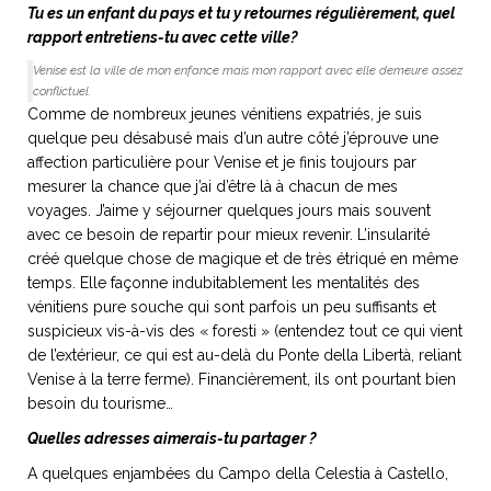
Tu es un enfant du pays et tu y retournes régulièrement, quel
rapport entretiens-tu avec cette ville?
Venise est la ville de mon enfance mais mon rapport avec elle demeure assez
conflictuel.
Comme de nombreux jeunes vénitiens expatriés, je suis
quelque peu désabusé mais d’un autre côté j’éprouve une
affection particulière pour Venise et je finis toujours par
mesurer la chance que j’ai d’être là à chacun de mes
voyages. J’aime y séjourner quelques jours mais souvent
avec ce besoin de repartir pour mieux revenir. L’insularité
créé quelque chose de magique et de très étriqué en même
temps. Elle façonne indubitablement les mentalités des
vénitiens pure souche qui sont parfois un peu suffisants et
suspicieux vis-à-vis des « foresti » (entendez tout ce qui vient
de l’extérieur, ce qui est au-delà du Ponte della Libertà, reliant
Venise à la terre ferme). Financièrement, ils ont pourtant bien
besoin du tourisme…
Quelles adresses aimerais-tu partager ?
A quelques enjambées du Campo della Celestia à Castello,