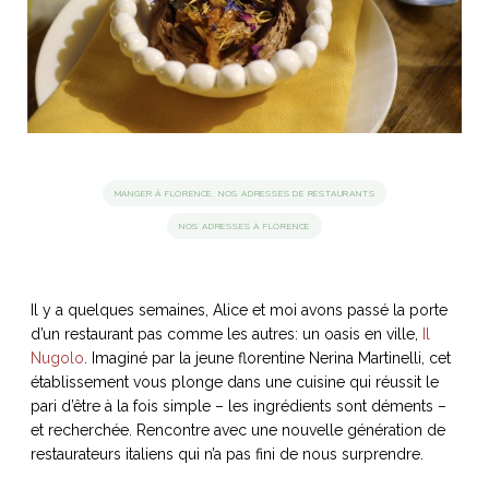
idéos
SANAT
AGE ITALIEN
LE DÉCOR ITALIEN
SUBLIME !
 DEMAIN
NCONTRER
LIRE
OYAGER
YSELF AND I
WEBSERIE
MANGER À FLORENCE, NOS ADRESSES DE RESTAURANTS
 ET FUGUEUSES
 journal
Dolce Follia
ian
joie de vivre
NOS ADRESSES À FLORENCE
TALIEN
ARTISANAT ITALIEN
ignages
e bord
LIRE
IEW, Lucia
Les cuirs de
outils
Toscane
Il y a quelques semaines, Alice et moi avons passé la porte
d’un restaurant pas comme les autres: un oasis en ville,
Il
Nugolo
. Imaginé par la jeune florentine Nerina Martinelli, cet
établissement vous plonge dans une cuisine qui réussit le
pari d’être à la fois simple – les ingrédients sont déments –
et recherchée. Rencontre avec une nouvelle génération de
restaurateurs italiens qui n’a pas fini de nous surprendre.