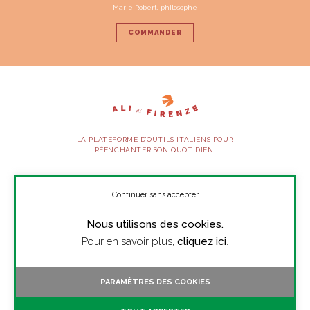
Marie Robert, philosophe
COMMANDER
LA PLATEFORME D’OUTILS ITALIENS POUR
RÉENCHANTER SON QUOTIDIEN.
SUIVEZ-NOUS
Continuer sans accepter
Nous utilisons des cookies.
À PROPOS
Pour en savoir plus,
cliquez ici
.
PRESSE
CONTACT
PARAMÈTRES DES COOKIES
TOUTES LES VIDÉOS