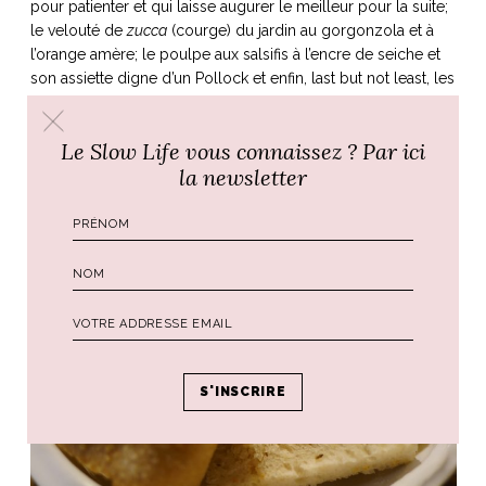
pour patienter et qui laisse augurer le meilleur pour la suite;
le velouté de
zucca
(courge) du jardin au gorgonzola et à
l’orange amère; le poulpe aux salsifis à l’encre de seiche et
son assiette digne d’un Pollock et enfin, last but not least, les
desserts, et plus particulièrement la mousse au chocolat
avec ses fleurs sauvages. Un savant mélange entre plats
Le Slow Life vous connaissez ? Par ici
traditionnels et incursions d’une cuisine plus contemporaine
la newsletter
où le produit brut est toujours mis en valeur.