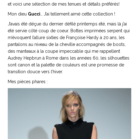
et voici une sélection de mes tenues et détails préférés!
Mon dieu
Gucci
… J’ai tellement aimé cette collection !
J’avais été déçue du dernier défilé printemps été, mais là j’ai
été servie côté coup de coeur. Bottes imprimées serpent qui
NOS ARTICLES ART ET DESIGN
m’évoquent l’allure sixties de Françoise Hardy à 20 ans, les
rasse
Burano, la palette
pantalons au niveau de la cheville accompagnés de boots,
mne
de tous les
des manteaux à la coupe impeccable qui me rappellent
superlatifs
Audrey Hepbrun à Rome dans les années 60, les silhouettes
sont canon et la palette de couleurs est une promesse de
transition douce vers l’hiver.
Mes pièces phares :