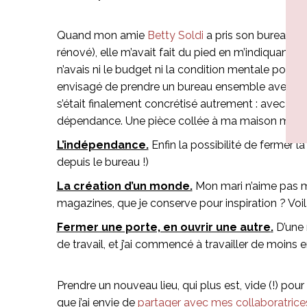
Quand mon amie
Betty Soldi
a pris son bureau d’a
rénové), elle m’avait fait du pied en m’indiquant qu
n’avais ni le budget ni la condition mentale pour i
envisagé de prendre un bureau ensemble avec d’autr
s’était finalement concrétisé autrement : avec Gui
dépendance. Une pièce collée à ma maison mais 
L’indépendance.
Enfin la possibilité de fermer l
depuis le bureau !)
La création d’un monde.
Mon mari n’aime pas mo
magazines, que je conserve pour inspiration ? Voil
Fermer une porte, en ouvrir une autre
.
D’une 
de travail, et j’ai commencé à travailler de moins 
Prendre un nouveau lieu, qui plus est, vide (!) pour
que j’ai envie de
partager avec mes collaboratrice