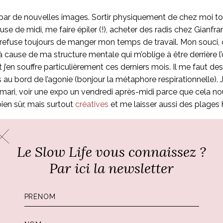
llie par de nouvelles images. Sortir physiquement de chez moi 
use de midi, me faire épiler (!), acheter des radis chez Gianfr
 refuse toujours de manger mon temps de travail. Mon souci,
 à cause de ma structure mentale qui m’oblige à être derrière l’
et j’en souffre particulièrement ces derniers mois. Il me faut d
uis au bord de l’agonie (bonjour la métaphore respirationnelle).
 mari, voir une expo un vendredi après-midi parce que cela no
ien sûr, mais surtout
créatives
et me laisser aussi des plages ho
ça, maladroitement, sur un coup de tête mais avec cet insti
Le Slow Life vous connaissez ?
t pas abouti et Tendre époux s’est mis à chercher d’autres l
Par ici la newsletter
 colline parfaite et ses avantages pour aller nous mettre en soli
on de 3-4 adresses, toutes Oltrarno sur la rive gauche de Florenc