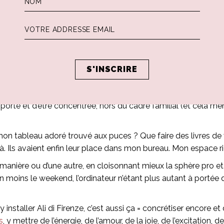
rtiste dans un jardin privé (une ancienne
limonaia
– où l’on ran
’il y avait un autre espace disponible au fond du jardin. Je l’a
maginer un tel saut. De plus, avant qu’elle ne trouve sa
limonai
es florentines de choc mais le projet ne s’était pas fait. J’
llaume nous étions passés d’une table de travail dans la salle
avec une porte d’entrée séparée.
a porte et d’être concentrée, hors du cadre familial (et cela mê
n tableau adoré trouvé aux puces ? Que faire des livres de v
à. Ils avaient enfin leur place dans mon bureau. Mon espace r
manière ou d’une autre, en cloisonnant mieux la sphère pro et p
en moins le weekend, l’ordinateur n’étant plus autant à portée 
 y installer Ali di Firenze, c’est aussi ça = concrétiser encore
s
, y mettre de l’énergie, de l’amour, de la joie, de l’excitation