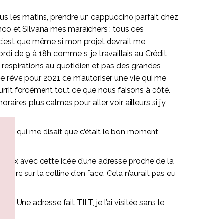
tous les matins, prendre un cappuccino parfait chez
anco et Silvana mes maraîchers ; tous ces
 c’est que même si mon projet devrait me
ordi de 9 à 18h comme si je travaillais au Crédit
es respirations au quotidien et pas des grandes
 Je rêve pour 2021 de m’autoriser une vie qui me
urrit forcément tout ce que nous faisons à côté.
raires plus calmes pour aller voir ailleurs si j’y
nct qui me disait que c’était le bon moment
ocaux avec cette idée d’une adresse proche de la
taire sur la colline d’en face. Cela n’aurait pas eu
e. Une adresse fait TILT, je l’ai visitée sans le