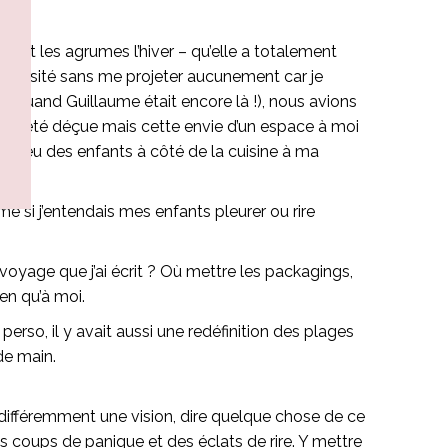
geait les agrumes l’hiver – qu’elle a totalement
vais visité sans me projeter aucunement car je
a
(quand Guillaume était encore là !), nous avions
avais été déçue mais cette envie d’un espace à moi
 de jeu des enfants à côté de la cuisine à ma
me si j’entendais mes enfants pleurer ou rire
oyage que j’ai écrit ? Où mettre les packagings,
ien qu’à moi.
erso, il y avait aussi une redéfinition des plages
de main.
 et différemment une vision, dire quelque chose de ce
, des coups de panique et des éclats de rire. Y mettre