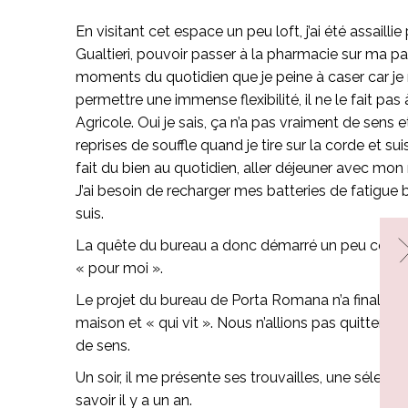
En visitant cet espace un peu loft, j’ai été assai
Gualtieri, pouvoir passer à la pharmacie sur ma pa
moments du quotidien que je peine à caser car je
permettre une immense flexibilité, il ne le fait pas
Agricole. Oui je sais, ça n’a pas vraiment de sens 
reprises de souffle quand je tire sur la corde et s
fait du bien au quotidien, aller déjeuner avec mon
J’ai besoin de recharger mes batteries de fatigue b
suis.
La quête du bureau a donc démarré un peu comme 
« pour moi ».
Le projet du bureau de Porta Romana n’a finalemen
maison et « qui vit ». Nous n’allions pas quitter ma
de sens.
Un soir, il me présente ses trouvailles, une sélecti
savoir il y a un an.