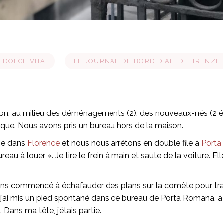
DOLCE VITA
LE JOURNAL DE BORD D'ALI DI FIRENZE
aison, au milieu des déménagements (2), des nouveaux-nés (2 é
ique. Nous avons pris un bureau hors de la maison.
lie dans
Florence
et nous nous arrêtons en double file à
Port
ureau à louer ». Je tire le frein à main et saute de la voiture. 
ons commencé à échafauder des plans sur la comète pour tra
j’ai mis un pied spontané dans ce bureau de Porta Romana, à 
ans ma tête, j’étais partie.