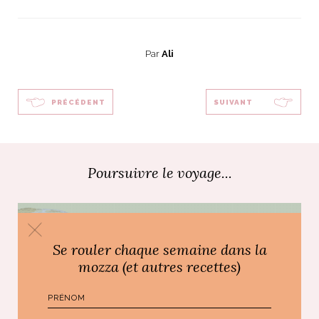
ART DE VIVRE ITALIEN
on du
Notre palette
marbré
Virtuosa Venezia
Par
Ali
PRÉCÉDENT
SUIVANT
Poursuivre le voyage...
Se rouler chaque semaine dans la
S ART ET DESIGN
mozza (et autres recettes)
Florentine