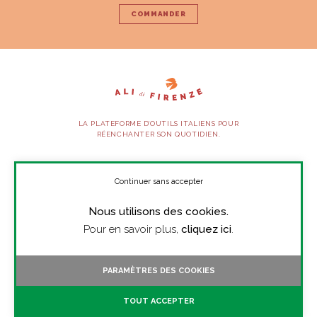
COMMANDER
LA PLATEFORME D’OUTILS ITALIENS POUR
RÉENCHANTER SON QUOTIDIEN.
SUIVEZ-NOUS
Continuer sans accepter
Nous utilisons des cookies.
À PROPOS
Pour en savoir plus,
cliquez ici
.
PRESSE
CONTACT
PARAMÈTRES DES COOKIES
TOUTES LES VIDÉOS
TOUT ACCEPTER
MENTIONS LÉGALES
CGV/CGU