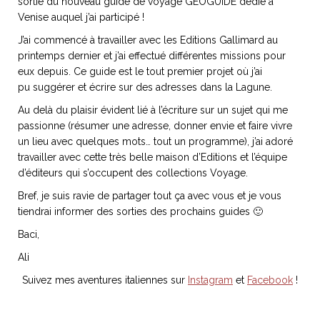
sortie du nouveau guide de voyage GEOGUIDE dédié à
Venise auquel j’ai participé !
J’ai commencé à travailler avec les Editions Gallimard au
printemps dernier et j’ai effectué différentes missions pour
eux depuis. Ce guide est le tout premier projet où j’ai
NOS ARTICLES ART ET DESIGN
pu suggérer et écrire sur des adresses dans la Lagune.
rasse
Burano, la palette
mne
de tous les
Au delà du plaisir évident lié à l’écriture sur un sujet qui me
superlatifs
passionne (résumer une adresse, donner envie et faire vivre
un lieu avec quelques mots… tout un programme), j’ai adoré
travailler avec cette très belle maison d’Editions et l’équipe
d’éditeurs qui s’occupent des collections Voyage.
Bref, je suis ravie de partager tout ça avec vous et je vous
tiendrai informer des sorties des prochains guides 🙂
Baci,
Ali
Suivez mes aventures italiennes sur
Instagram
et
Facebook
!