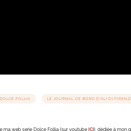
 DOLCE FOLLIA
LE JOURNAL DE BORD D'ALI DI FIRENZ
de ma web serie Dolce Follia (sur youtube
ICI
), dédiée à mon qu