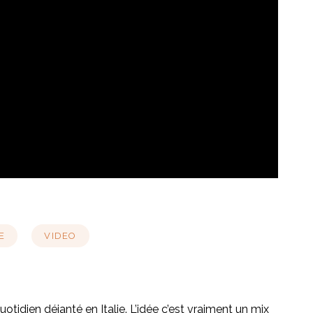
E
VIDEO
otidien déjanté en Italie. L’idée c’est vraiment un mix