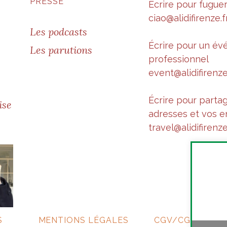
PRESSE
Écrire pour fugue
ciao@alidifirenze.f
Les podcasts
Écrire pour un é
Les parutions
professionnel
event@alidifirenze
Écrire pour parta
ise
adresses et vos e
travel@alidifirenze
S
MENTIONS LÉGALES
CGV/CGU