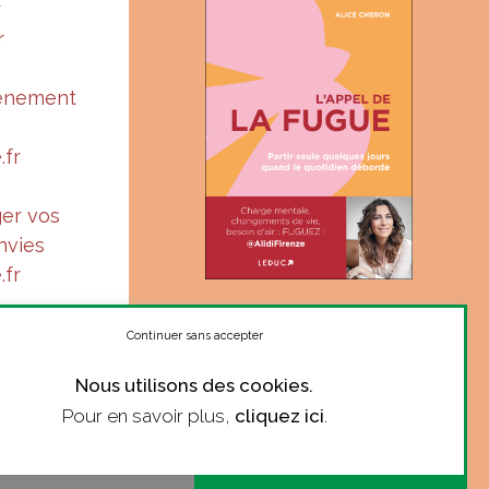
r
r
vénement
.fr
ger vos
nvies
.fr
« Suis-je à ma juste place ?
Le ton complice et sincère
Continuer sans accepter
d’Alice donne le courage de
Nous utilisons des cookies.
se poser la question. »
Pour en savoir plus,
cliquez ici
.
Marie Robert, philosophe
COMMANDER