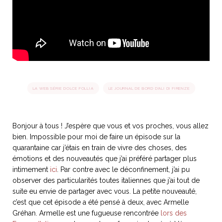
idéos
SANAT
AGE ITALIEN
LE DÉCOR ITALIEN
SUBLIME !
 DEMAIN
NCONTRER
LIRE
OYAGER
YSELF AND I
WEBSERIE
LA WEB SÉRIE DOLCE FOLLIA
LE JOURNAL DE BORD D'ALI DI FIRENZE
 ET FUGUEUSES
 journal
Dolce Follia
ian
joie de vivre
TALIEN
ARTISANAT ITALIEN
ignages
e bord
LIRE
IEW, Lucia
Les cuirs de
Bonjour à tous ! J’espère que vous et vos proches, vous allez
outils
Toscane
bien. Impossible pour moi de faire un épisode sur la
quarantaine car j’étais en train de vivre des choses, des
émotions et des nouveautés que j’ai préféré partager plus
intimement
ici
. Par contre avec le déconfinement, j’ai pu
observer des particularités toutes italiennes que j’ai tout de
suite eu envie de partager avec vous. La petite nouveauté,
c’est que cet épisode a été pensé à deux, avec Armelle
Gréhan. Armelle est une fugueuse rencontrée
lors des