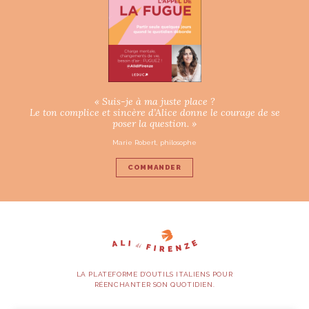
« Suis-je à ma juste place ?
Le ton complice et sincère d’Alice donne le courage de se
poser la question. »
Marie Robert, philosophe
COMMANDER
LA PLATEFORME D’OUTILS ITALIENS POUR
RÉENCHANTER SON QUOTIDIEN.