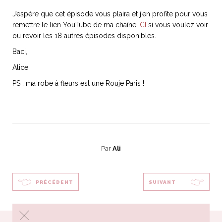
ART DE VIVRE ITALIEN
J’espère que cet épisode vous plaira et j’en profite pour vous
on du
Notre palette
remettre le lien YouTube de ma chaîne
ICI
si vous voulez voir
marbré
Virtuosa Venezia
ou revoir les 18 autres épisodes disponibles.
Baci,
Alice
PS : ma robe à fleurs est une Rouje Paris !
Par
Ali
S ART ET DESIGN
PRÉCÉDENT
SUIVANT
Florentine