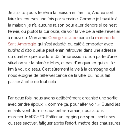
Je suis toujours terrée à la maison en famille, Andrea sort
faire les courses une fois par semaine. Comme je travaille à
la maison, je n’ai aucune raison pour aller dehors si ce n’est
NOS ARTICLES ART ET DESIGN
l’envie, ou plutôt la curiosité, de voir la vie de la ville s’éveiller
rasse
Burano, la palette
à nouveau. Mon amie
Georgette Jupe
parle du
marché de
mne
de tous les
Sant’ Ambrogio
qui s’est adapté, du café à emporter avec
superlatifs
budino di riso
qu’elle peut enfin retrouver dans une adresse
du quartier qu’elle adore. J’ai l’impression qu’on parle d’une
situation sur la planète Mars, et pas d’un quartier qui est à 1
km à vol d’oiseau. C’est sûrement la vie à la campagne qui
nous éloigne de l’effervescence de la ville, qui nous fait
passer à côté de tout cela.
Par deux fois, nous avons délibérément organisé une sortie
avec tendre époux, « comme ça, pour aller voir ». Quand les
enfants vont dormir chez belle-maman, nous allons
marcher. MARCHER. Enfiler un legging de sport, sentir ses
cuisses s’activer, fatiguer après l’effort, mettre des chaussures