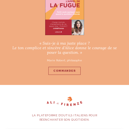
« Suis-je à ma juste place ?
Le ton complice et sincère d’Alice donne le courage de se
poser la question. »
Marie Robert, philosophe
COMMANDER
LA PLATEFORME D’OUTILS ITALIENS POUR
RÉENCHANTER SON QUOTIDIEN.