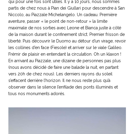
qui pour une fois sont utiles. Il y a 10 jours, nous sommes
ART DE VIVRE ITALIEN
partis de chez nous à Pian dei Giullari pour descendre à San
on du
Notre palette
Niccolo, au Piazzale Michelangelo. Un cadeau. Première
marbré
Virtuosa Venezia
aventure, passer « le point de non-retour » la limite
maximale de nos sorties avec Leone et Bianca juste à côté
de la maison durant le confinement strict. Premier frisson de
liberté. Puis découvrir le Duomo au détour d’un virage, revoir
les collines d’en face (Fiesole) et arriver sur le viale Galileo.
Frémir de plaisir en entendant la circulation. Oh un klaxon !
En arrivant au Piazzale, une dizaine de personnes pas plus
(nous avons décidé de faire une balade la nuit, en partant
vers 20h de chez nous). Les derniers rayons du soleil
s’effacent derrière l’horizon. Il ne nous reste plus qu’à
observer dans le silence l’enfilade des ponts illuminés et
tous nos monuments adorés.
S ART ET DESIGN
Florentine