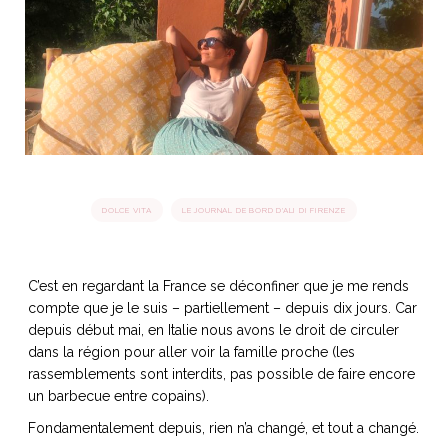
idéos
SANAT
AGE ITALIEN
LE DÉCOR ITALIEN
SUBLIME !
 DEMAIN
NCONTRER
LIRE
OYAGER
YSELF AND I
WEBSERIE
 ET FUGUEUSES
 journal
Dolce Follia
ian
joie de vivre
DOLCE VITA
LE JOURNAL DE BORD D'ALI DI FIRENZE
TALIEN
ARTISANAT ITALIEN
ignages
e bord
LIRE
IEW, Lucia
Les cuirs de
outils
Toscane
C’est en regardant la France se déconfiner que je me rends
compte que je le suis – partiellement – depuis dix jours. Car
depuis début mai, en Italie nous avons le droit de circuler
dans la région pour aller voir la famille proche (les
rassemblements sont interdits, pas possible de faire encore
un barbecue entre copains).
Fondamentalement depuis, rien n’a changé, et tout a changé.