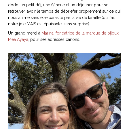
dodo, un petit déj, une flânerie et un déjeuner pour se
retrouver, avoir le temps de débriefer proprement sur ce qui
nous anime sans être parasité par la vie de famille (qui fait
notre joie MAIS est épuisante, sans surprise).
NOS ARTICLES ART ET DESIGN
Un grand merci à
Marina, fondatrice de la marque de bijoux
rasse
Burano, la palette
Mea Ayaya
, pour ses adresses canons.
mne
de tous les
superlatifs