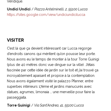
Véridique.
Undici Undici
/
Piazza Antelminelli, 2, 55100 Lucca
https://sites.google.com/view/undiciundicilucca
VISITER
C’est là que ça devient intéressant car Lucca regorge
d’endroits canons qui méritent qu’on pousse leur porte.
Nous avons eu le temps de monter à la tour Torre Guinigi
(plus de 40 mètres donc vue dingue sur la ville). J’étais
fascinée par cette idée de jardin sur le toit et j’ai trouvé ça
incroyablement apaisant et propice à la contemplation.
Nous avons également visité le palazzo Pfanner, entre
superbes intérieurs 17ème et jardins manucurés avec
statues, agrumes, limonaia … une merveille pour faire la
passeggiata.
Torre Guinigi
/
Via Sant’Andrea, 41, 55100 Lucca