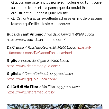
Gigliola, une osteria plus jeune et moderne où l’on trouve
autant des tortellini alla panna que du poulet thaï
croustillant ou un toast grillé revisité…
Gli Orti di Via Elisa, excellente adresse en mode brasserie
toscane qu’Emilie a testé et approuvé !
Buca di Sant’ Antonio
/
Via della Cervia, 3, 55100 Lucca
https://www.bucadisantantonio.com/
Da Ciacco
/
P.za Napoleone, 10, 55100 Lucca
https://it-
it.facebook.com/DaCiaccoPanineriaVineria
Giglio
/
Piazza del Giglio, 2, 55100 Lucca
https://www.ristorantegiglio.com/
Gigliola
/
Corso Garibaldi, 17, 55100 Lucca
https://www.gigliolalucca.com/
Gli Orti di Via Elisa
/
Via Elisa, 17, 55100 Lucca
https://www.ristorantegliorti.it/