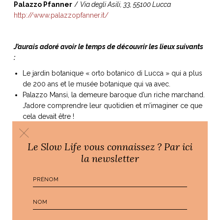
Palazzo Pfanner
/
Via degli Asili, 33, 55100 Lucca
http://www.palazzopfanner.it/
J’aurais adoré avoir le temps de découvrir les lieux suivants
:
Le jardin botanique « orto botanico di Lucca » qui a plus
de 200 ans et le musée botanique qui va avec.
Palazzo Mansi, la demeure baroque d’un riche marchand.
J’adore comprendre leur quotidien et m’imaginer ce que
cela devait être !
Le Palazzo Ducale
La Gipsoteca Passaglia dans le lycée artistique. Un
Le Slow Life vous connaissez ? Par ici
endroit qui regroupe plus de 500 plâtres préparatoires
la newsletter
d’artistes dont les plus anciens remontent au 17ème
siècle.
Le cabinet d’histoire naturel du lycée Machiavelli
La Fondation Ragghianti qui propose de montrer une
autre facette de la ville à savoir un centre artistique
moderne en ébullition. Il faut aimer le très contemporain.