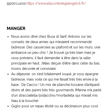
55100 Lucca
https://www.allacortedegliangeli.it/fr/
MANGER
Nous avons dîné chez Buca di Sant’ Antonio sur les
conseils de deux amies qui m’avaient recommandé
l’adresse. Des casseroles au plafond et sur les murs, une
ambiance un peu chic ! J’ai trouvé ça très bien mais je
vous préviens, il faut demander à être dans la salle
principale en haut. J’étais déçue d’être dans celle du bas,
moins décorée et conviviale.
Au déjeuner, on s’est totalement loupé, je vous épargne
l’adresse, mais voilà ce qui me faisait très très envie à la
base : Da Ciacco ! Un mix de planche toscane d’antipasti
divins et des panini très très gourmands (Marina m’a parlé
d’un stracciatella/pistacchio/mortadella qui m’avait mis
l’eau à la bouche)
Giglio pour un repas étoilé ou sa déclinaison plus cool