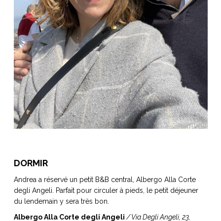
ART DE VIVRE ITALIEN
on du
Notre palette
marbré
Virtuosa Venezia
DORMIR
S ART ET DESIGN
Andrea a réservé un petit B&B central, Albergo Alla Corte
Florentine
degli Angeli. Parfait pour circuler à pieds, le petit déjeuner
du lendemain y sera très bon.
Albergo Alla Corte degli Angeli
/
Via Degli Angeli, 23,