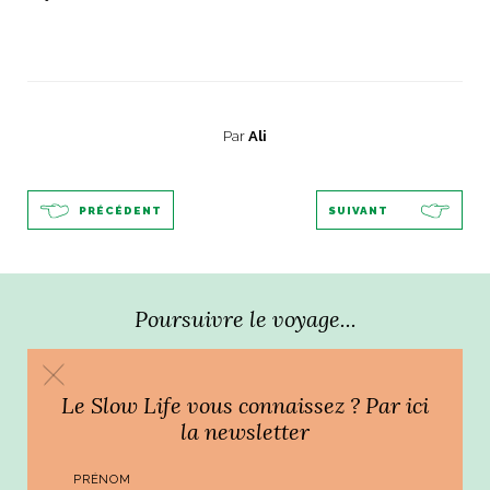
ART DE VIVRE ITALIEN
on du
Notre palette
marbré
Virtuosa Venezia
Par
Ali
PRÉCÉDENT
SUIVANT
Poursuivre le voyage...
S ART ET DESIGN
Le Slow Life vous connaissez ? Par ici
Florentine
la newsletter