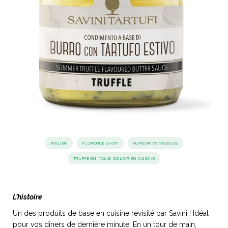
idéos
SANAT
AGE ITALIEN
LE DÉCOR ITALIEN
SUBLIME !
 DEMAIN
NCONTRER
LIRE
OYAGER
YSELF AND I
WEBSERIE
 ET FUGUEUSES
 journal
Dolce Follia
ian
joie de vivre
TALIEN
ARTISANAT ITALIEN
ignages
e bord
LIRE
IEW, Lucia
Les cuirs de
outils
Toscane
ATELIER
FLORENCE SHOP
HUMEUR VOYAGEUSE
TRUFFE EN ITALIE, DE L'OR EN CUISINE
L’histoire
Un des produits de base en cuisine revisité par Savini ! Idéal
pour vos dîners de dernière minute. En un tour de main,