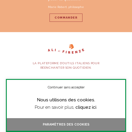
Marie Robert, philosophe
COMMANDER
LA PLATEFORME D’OUTILS ITALIENS POUR
RÉENCHANTER SON QUOTIDIEN.
SUIVEZ-NOUS
Continuer sans accepter
Nous utilisons des cookies.
À PROPOS
Pour en savoir plus,
cliquez ici
.
PRESSE
CONTACT
PARAMÈTRES DES COOKIES