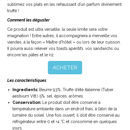
sublimez vos plats en les rehaussant d’un parfum divinement
truffé !
Comment les déguster
Ce produit est ultra versatile, la seule limite sera votre
NOS ARTICLES ART ET DESIGN
imagination ! Entre autres, il accompagnera à merveille vos
rasse
Burano, la palette
viandes, à la façon « Maître d’hôtel » ou lors de leur cuisson.
mne
de tous les
Il pourra aussi relever vos toasts apéritifs, vos sandwichs ou
superlatifs
encore les pâtes et le riz.
ACHETER
Les caractéristiques
Ingredients:
Beurre 93%, Truffe d’été italienne (Tuber
aestivum Vitt.) 5%, sel, épices, arômes.
Conservation:
Le produit doit être conservé à
température ambiante dans un endroit frais, à l’abri de la
lumière du soleil. Une fois ouvert, il doit être conservé au
réfrigérateur entre 0 et +4 °C et consommé en quelques
jours.