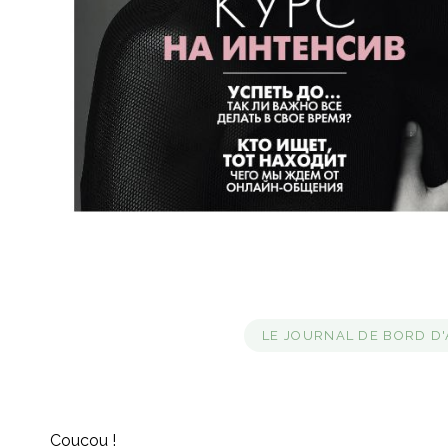
LE JOURNAL DE BORD D'A
Coucou !