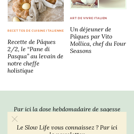
idéos
ART DE VIVRE ITALIEN
Un déjeuner de
SANAT
AGE ITALIEN
LE DÉCOR ITALIEN
SUBLIME !
RECETTES DE CUISINE ITALIENNE
 DEMAIN
Pâques par Vito
Recette de Pâques
NCONTRER
LIRE
Mollica, chef du Four
OYAGER
2/2, le “Pane di
Seasons
YSELF AND I
WEBSERIE
Pasqua” au levain de
 ET FUGUEUSES
 journal
Dolce Follia
notre cheffe
ian
joie de vivre
TALIEN
ARTISANAT ITALIEN
ignages
e bord
holistique
LIRE
IEW, Lucia
Les cuirs de
outils
Toscane
Par ici la dose hebdomadaire de sagesse
italienne !
Le Slow Life vous connaissez ? Par ici