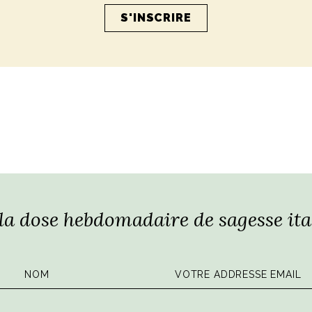
Epoca
E E MODA
 la dose hebdomadaire de sagesse ita