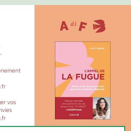
r
r
vénement
.fr
ger vos
nvies
.fr
« Suis-je à ma juste place ?