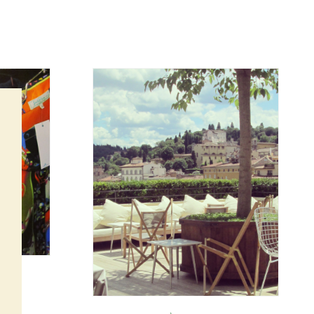
NNE
ge