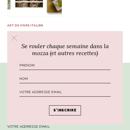
ART DE VIVRE ITALIEN
NOS ARTICLES ART ET DESIGN
VORREI, sélection
rasse
Burano, la palette
du 05 mars
mne
de tous les
Se rouler chaque semaine dans la
superlatifs
mozza (et autres recettes)
Par ici la dose hebdomadaire de sagesse
italienne !