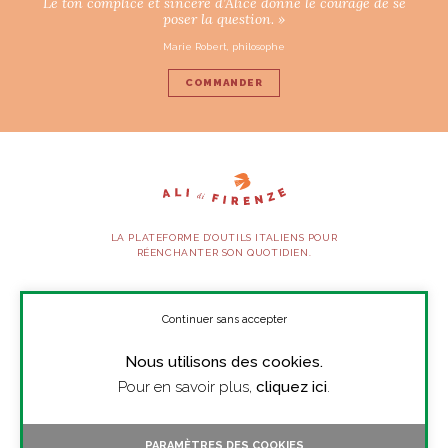
Le ton complice et sincère d’Alice donne le courage de se
poser la question. »
Marie Robert, philosophe
COMMANDER
LA PLATEFORME D’OUTILS ITALIENS POUR
RÉENCHANTER SON QUOTIDIEN.
SUIVEZ-NOUS
Continuer sans accepter
Nous utilisons des cookies.
À PROPOS
Pour en savoir plus,
cliquez ici
.
PRESSE
CONTACT
PARAMÈTRES DES COOKIES