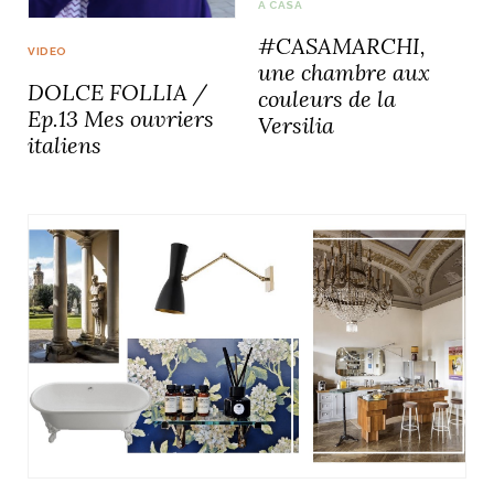
A CASA
#CASAMARCHI,
VIDEO
une chambre aux
DOLCE FOLLIA /
couleurs de la
Ep.13 Mes ouvriers
NOS ARTICLES ART ET DESIGN
Versilia
italiens
rasse
Burano, la palette
mne
de tous les
superlatifs