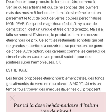
Deux écoles pour produire le terrazzo : faire comme à
Venise où les artisans (et oui, ce ne sont pas des ouvriers
mais des mestro !) font couler la matière à même le sol en
parsemant le tout de bout de verres colorés personnalisés.
MON REVE. Ce qui est magnifique c’est qu’il n’y a pas de
démarcation, c’est un unique et très grand terrazzo. Mais il a
fallu se rendre à l’évidence, le produit et la main d’oeuvre
étaient hors de prix. Ce sont les restaurants et hôtels qui ont
de grandes superficies à couvrir qui se permettent ce genre
de chose. Autre option, des carreaux comme les carreaux de
ciment mais en 40×40 avec produit spécial pour des
jointures super harmonieuses. OK.
ESTHETIQUE
Les teintes proposées étaient horriblement tristes, des fonds
gris alimentés de verre noir ou blanc. LA MORT. J’ai mis un
temps fou à trouver des marques italiennes qui proposent
des choses colorées sympas et j’ai mis des plombes à
valider une teinte… Le dilemme étant le suivant : partout au
Par ici la dose hebdomadaire d'Italian
rez-de-chaussée nous avons de la
terracotta fait-main
joie de vivre !
magnifique
. Elle est rosée et blanchie comme patinée par le