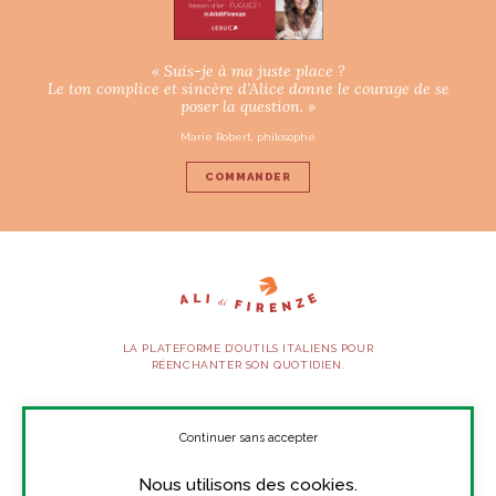
« Suis-je à ma juste place ?
Le ton complice et sincère d’Alice donne le courage de se
poser la question. »
Marie Robert, philosophe
COMMANDER
LA PLATEFORME D’OUTILS ITALIENS POUR
RÉENCHANTER SON QUOTIDIEN.
SUIVEZ-NOUS
Continuer sans accepter
Nous utilisons des cookies.