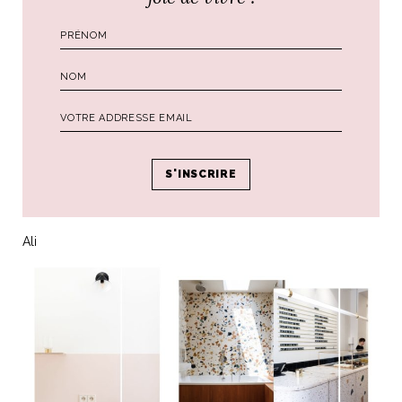
temps (je l’aime d’amour) et il fallait que visuellement tout ça
soit harmonieux. Après des semaines d’hésitation et la
commande de 4 échantillons différents (ma commerciale
chez
BERNI
a une patiente folle) j’ai opté comme toujours
pour la simplicité. Le fond sera donc blanc comme mes
plans de travail, les morceaux de verre colorés reprenant les
couleurs de la maison donc la nuance terre-cuite, le vert
sauge des placards. On y croit.
Je vous update quand tout ça est prêt !
Baci
Ali