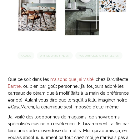
idéos
SANAT
AGE ITALIEN
LE DÉCOR ITALIEN
SUBLIME !
 DEMAIN
NCONTRER
LIRE
OYAGER
YSELF AND I
WEBSERIE
A CASA
ART DE VIVRE ITALIEN
NOS ARTICLES ART ET DESIGN
 ET FUGUEUSES
 journal
Dolce Follia
ian
joie de vivre
TALIEN
ARTISANAT ITALIEN
ignages
e bord
LIRE
IEW, Lucia
Les cuirs de
Que ce soit dans les
maisons que j’ai visité
, chez l’architecte
outils
Toscane
Barthel
ou bien par goût personnel; j’ai toujours adoré les
carreaux de céramique à motif (faits à la main de préférence
#snob). Autant vous dire que lorsqu’il a fallu imaginer notre
#CasaMarchi, la céramique s’est imposée d’elle-même.
J’ai visité des tooooonnes de magasins, de showrooms
spécialisés cuisine ou revêtement. Et bizarrement, j’ai fini par
faire une sorte d’overdose de motifs. Moi qui adorais ça, en
voulais absoluuuuument partout chez moi, je n’arrivais pas à