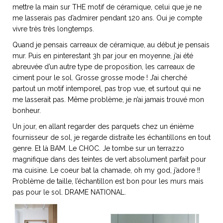
mettre la main sur THE motif de céramique, celui que je ne
me lasserais pas d’admirer pendant 120 ans. Oui je compte
vivre très très longtemps.
Quand je pensais carreaux de céramique, au début je pensais
NOS ARTICLES ART ET DESIGN
mur. Puis en pinterestant 3h par jour en moyenne, j’ai été
rasse
Burano, la palette
abreuvée d’un autre type de proposition, les carreaux de
mne
de tous les
ciment pour le sol. Grosse grosse mode ! J’ai cherché
superlatifs
partout un motif intemporel, pas trop vue, et surtout qui ne
me lasserait pas. Même problème, je n’ai jamais trouvé mon
bonheur.
Un jour, en allant regarder des parquets chez un énième
fournisseur de sol, je regarde distraite les échantillons en tout
genre. Et là BAM. Le CHOC. Je tombe sur un terrazzo
magnifique dans des teintes de vert absolument parfait pour
ma cuisine. Le coeur bat la chamade, oh my god, j’adore !!
Problème de taille, l’échantillon est bon pour les murs mais
pas pour le sol. DRAME NATIONAL.