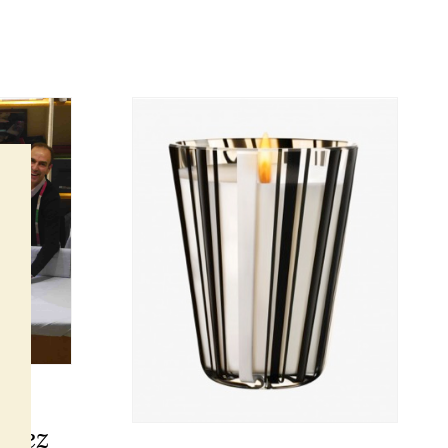
NNE
chez