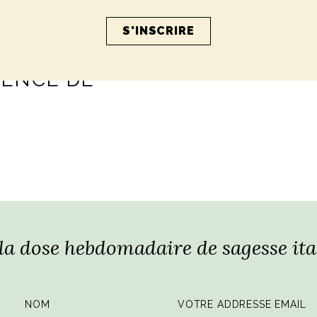
les artisans en
Toscane dans l
ZO GONDI
ELLE Ukraine
RENCE DE
 la dose hebdomadaire de sagesse ita