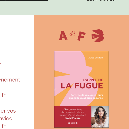
r
r
vénement
.fr
ger vos
nvies
.fr