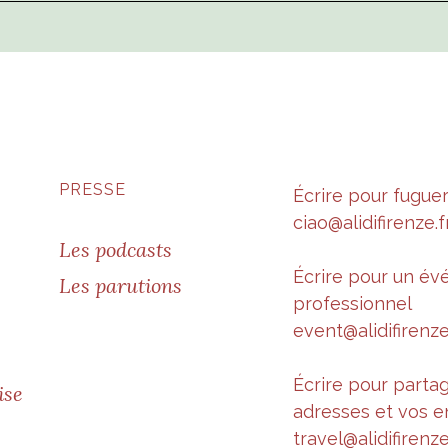
PRESSE
Écrire pour fugue
ciao@alidifirenze.f
Les podcasts
Écrire pour un é
Les parutions
professionnel
event@alidifirenze
Écrire pour parta
ise
adresses et vos e
travel@alidifirenze