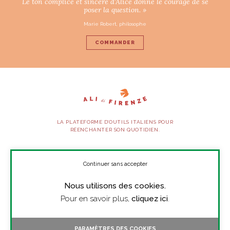
Le ton complice et sincère d’Alice donne le courage de se
poser la question. »
Marie Robert, philosophe
COMMANDER
LA PLATEFORME D’OUTILS ITALIENS POUR
RÉENCHANTER SON QUOTIDIEN.
SUIVEZ-NOUS
Continuer sans accepter
Nous utilisons des cookies.
À PROPOS
Pour en savoir plus,
cliquez ici
.
PRESSE
CONTACT
PARAMÈTRES DES COOKIES