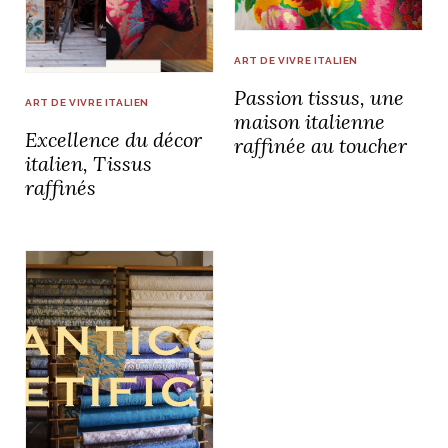
idéos
ART DE VIVRE ITALIEN
Passion tissus, une
SANAT
AGE ITALIEN
LE DÉCOR ITALIEN
SUBLIME !
ART DE VIVRE ITALIEN
 DEMAIN
maison italienne
Excellence du décor
NCONTRER
LIRE
raffinée au toucher
OYAGER
italien, Tissus
YSELF AND I
WEBSERIE
raffinés
 ET FUGUEUSES
 journal
Dolce Follia
ian
joie de vivre
TALIEN
ARTISANAT ITALIEN
ignages
e bord
LIRE
IEW, Lucia
Les cuirs de
outils
Toscane