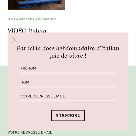
NOS ADRESSES À FLORENCE
VIDEO Italian
NOS ARTICLES ART ET DESIGN
Moment / Antico
rasse
Burano, la palette
Setificio, mardi 12h
mne
de tous les
Par ici la dose hebdomadaire d'Italian
superlatifs
joie de vivre !
Par ici la dose hebdomadaire de sagesse
italienne !