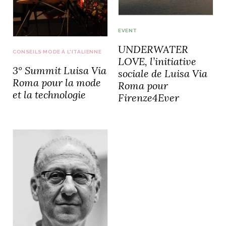
idéos
EVENT
UNDERWATER
SANAT
AGE ITALIEN
LE DÉCOR ITALIEN
SUBLIME !
CONSEILS MODE À L'ITALIENNE
 DEMAIN
LOVE, l’initiative
3° Summit Luisa Via
NCONTRER
LIRE
sociale de Luisa Via
OYAGER
Roma pour la mode
Roma pour
YSELF AND I
WEBSERIE
et la technologie
Firenze4Ever
 ET FUGUEUSES
 journal
Dolce Follia
ian
joie de vivre
TALIEN
ARTISANAT ITALIEN
ignages
e bord
LIRE
IEW, Lucia
Les cuirs de
outils
Toscane