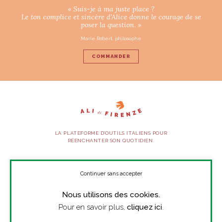
« Suis-je à ma juste place ?
Le ton complice et sincère d’Alice donne le courage de se
poser la question. »
Marie Robert, philosophe
COMMANDER
LA PLATEFORME D’OUTILS ITALIENS POUR
RÉENCHANTER SON QUOTIDIEN.
SUIVEZ-NOUS
Continuer sans accepter
Nous utilisons des cookies.
À PROPOS
Pour en savoir plus,
cliquez ici
.
PRESSE