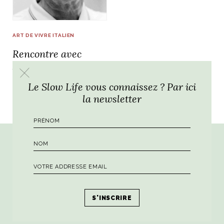
ART DE VIVRE ITALIEN
Rencontre avec
NOS ARTICLES ART ET DESIGN
Andrea Panconesi,
rasse
Burano, la palette
CEO de Luisa Via
mne
de tous les
Le Slow Life vous connaissez ? Par ici
Roma
superlatifs
la newsletter
Par ici la dose hebdomadaire de sagesse
italienne !