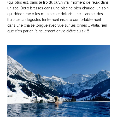
(qui plus est, dans le froid), qu’un vrai moment de relax dans
un spa. Deux brasses dans une piscine bien chaude, un soin
qui décontracte les muscles endoloris, une tisane et des
fruits secs dégustés lentement installé confortablement
dans une chaise longue avec vue sur les cimes … Alala, rien
NOS ARTICLES ART ET DESIGN
que d’en parler, j’ai tellement envie d’être au ski !!
rasse
Burano, la palette
mne
de tous les
superlatifs