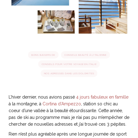
idéos
SANAT
AGE ITALIEN
LE DÉCOR ITALIEN
SUBLIME !
 DEMAIN
NCONTRER
LIRE
OYAGER
YSELF AND I
WEBSERIE
BONS BAISERS DE
CONSEILS BEAUTÉ À L'ITALIENNE
 ET FUGUEUSES
 journal
Dolce Follia
ian
joie de vivre
CONSEILS POUR VOTRE VOYAGE EN ITALIE
TALIEN
ARTISANAT ITALIEN
ignages
e bord
LIRE
NOS ADRESSES DANS LES DOLOMITES
IEW, Lucia
Les cuirs de
outils
Toscane
L’hiver dernier, nous avions passé
4 jours fabuleux en famille
à la montagne, à
Cortina d’Ampezzo
, station so chic au
coeur d’une vallée à la beauté étourdissante. Cette année,
pas de ski au programme mais je n’ai pas pu m’empêcher de
chercher de nouvelles adresses et j’ai trouvé ces 3 pépites.
Rien n’est plus agréable après une longue journée de sport