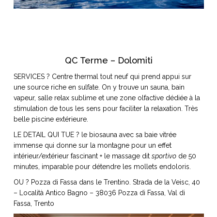
ART DE VIVRE ITALIEN
on du
Notre palette
marbré
Virtuosa Venezia
QC Terme – Dolomiti
SERVICES ? Centre thermal tout neuf qui prend appui sur
une source riche en sulfate. On y trouve un sauna, bain
vapeur, salle relax sublime et une zone olfactive dédiée à la
stimulation de tous les sens pour faciliter la relaxation. Très
belle piscine extérieure.
LE DETAIL QUI TUE ? le biosauna avec sa baie vitrée
immense qui donne sur la montagne pour un effet
intérieur/extérieur fascinant + le massage dit
sportivo
de 50
minutes, imparable pour détendre les mollets endoloris.
S ART ET DESIGN
Florentine
OU ? Pozza di Fassa dans le Trentino. Strada de la Veisc, 40
– Località Antico Bagno – 38036 Pozza di Fassa, Val di
Fassa, Trento