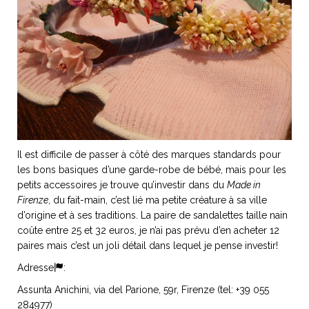
ART DE VIVRE ITALIEN
on du
Notre palette
marbré
Virtuosa Venezia
Il est difficile de passer à côté des marques standards pour
les bons basiques d’une garde-robe de bébé, mais pour les
petits accessoires je trouve qu’investir dans du
Made in
Firenze
, du fait-main, c’est lié ma petite créature à sa ville
d’origine et à ses traditions. La paire de sandalettes taille nain
coûte entre 25 et 32 euros, je n’ai pas prévu d’en acheter 12
S ART ET DESIGN
paires mais c’est un joli détail dans lequel je pense investir!
Florentine
Adresse
:
Assunta Anichini, via del Parione, 59r, Firenze (tel: +39 055
284977)