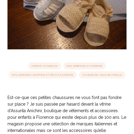
idéos
SANAT
AGE ITALIEN
LE DÉCOR ITALIEN
SUBLIME !
 DEMAIN
NCONTRER
LIRE
OYAGER
YSELF AND I
WEBSERIE
 ET FUGUEUSES
 journal
Dolce Follia
ian
joie de vivre
TALIEN
ARTISANAT ITALIEN
ignages
e bord
HUMEUR VOYAGEUSE
NOS ADRESSES À FLORENCE
LIRE
IEW, Lucia
Les cuirs de
NOS ADRESSES SHOPPING ET DÉCO À FLORENCE
VOYAGER EN ITALIE EN FAMILLE
outils
Toscane
Est-ce-que ces petites chaussures ne vous font pas fondre
sur place ? Je suis passée par hasard devant la vitrine
d’Assunta Anichini, boutique de vêtements et accessoires
pour enfants à Florence qui existe depuis plus de 100 ans. Le
magasin propose une sélection de marques italiennes et
internationales mais ce sont les accessoires qu’elle