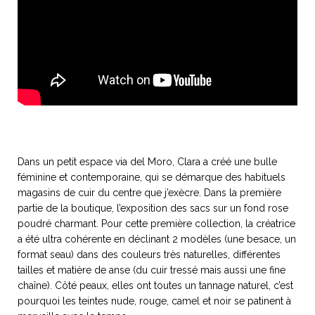
ART DE VIVRE ITALIEN
on du
Notre palette
marbré
Virtuosa Venezia
Dans un petit espace via del Moro, Clara a créé une bulle
féminine et contemporaine, qui se démarque des habituels
magasins de cuir du centre que j’exècre. Dans la première
partie de la boutique, l’exposition des sacs sur un fond rose
poudré charmant. Pour cette première collection, la créatrice
a été ultra cohérente en déclinant 2 modèles (une besace, un
S ART ET DESIGN
format seau) dans des couleurs très naturelles, différentes
Florentine
tailles et matière de anse (du cuir tressé mais aussi une fine
chaîne). Côté peaux, elles ont toutes un tannage naturel, c’est
pourquoi les teintes nude, rouge, camel et noir se patinent à