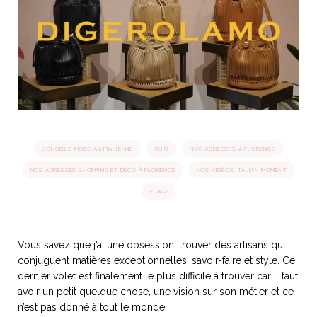
idéos
SANAT
AGE ITALIEN
LE DÉCOR ITALIEN
SUBLIME !
 DEMAIN
NCONTRER
LIRE
OYAGER
YSELF AND I
WEBSERIE
 ET FUGUEUSES
 journal
Dolce Follia
ian
joie de vivre
CONSEILS MODE À L'ITALIENNE
CUIR
NOS ADRESSES À FLORENCE
TALIEN
ARTISANAT ITALIEN
ignages
e bord
LIRE
IEW, Lucia
Les cuirs de
NOS ADRESSES SHOPPING ET DÉCO À FLORENCE
NOS VIDÉOS ITALIAN MOMENT
outils
Toscane
VIDEO
Vous savez que j’ai une obsession, trouver des artisans qui
conjuguent matières exceptionnelles, savoir-faire et style. Ce
dernier volet est finalement le plus difficile à trouver car il faut
avoir un petit quelque chose, une vision sur son métier et ce
n’est pas donné à tout le monde.