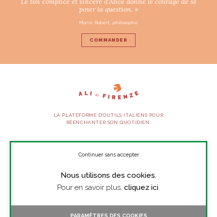
Le ton complice et sincère d’Alice donne le courage de se
poser la question. »
Marie Robert, philosophe
COMMANDER
LA PLATEFORME D’OUTILS ITALIENS POUR
RÉENCHANTER SON QUOTIDIEN.
SUIVEZ-NOUS
Continuer sans accepter
Nous utilisons des cookies.
À PROPOS
Pour en savoir plus,
cliquez ici
.
PRESSE
CONTACT
PARAMÈTRES DES COOKIES