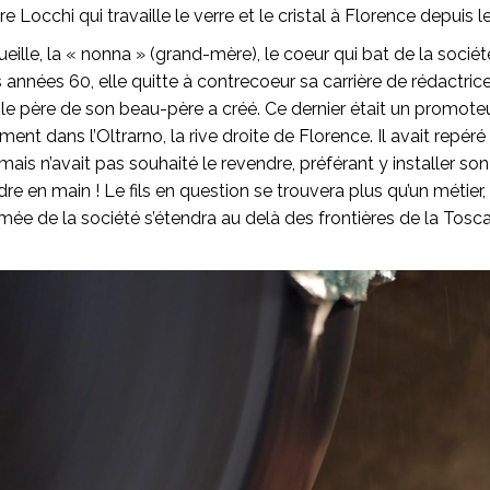
re Locchi qui travaille le verre et le cristal à Florence depuis 
ueille, la « nonna » (grand-mère), le coeur qui bat de la soci
années 60, elle quitte à contrecoeur sa carrière de rédactric
 le père de son beau-père a créé. Ce dernier était un promote
ement dans l’Oltrarno, la rive droite de Florence. Il avait repéré
mais n’avait pas souhaité le revendre, préférant y installer son f
ndre en main ! Le fils en question se trouvera plus qu’un métier,
ée de la société s’étendra au delà des frontières de la Tosc