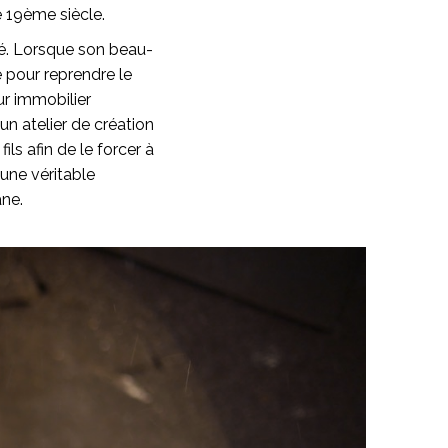
le 19ème siècle.
été. Lorsque son beau-
e pour reprendre le
ur immobilier
 un atelier de création
ils afin de le forcer à
 une véritable
ane.