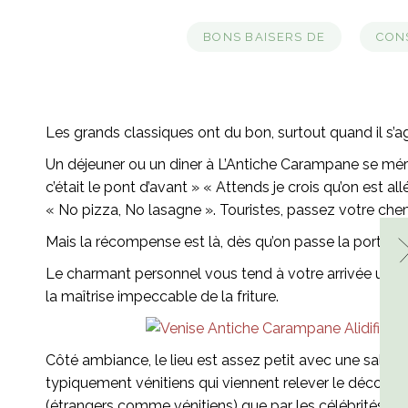
BONS BAISERS DE
CONS
Les grands classiques ont du bon, surtout quand il s’a
Un déjeuner ou un diner à L’Antiche Carampane se méri
c’était le pont d’avant » « Attends je crois qu’on est
« No pizza, No lasagne ». Touristes, passez votre che
Mais la récompense est là, dès qu’on passe la porte de
Le charmant personnel vous tend à votre arrivée un peti
la maîtrise impeccable de la friture.
Côté ambiance, le lieu est assez petit avec une salle d’
typiquement vénitiens qui viennent relever le décor, on 
(étrangers comme vénitiens) que par les célébrités ou