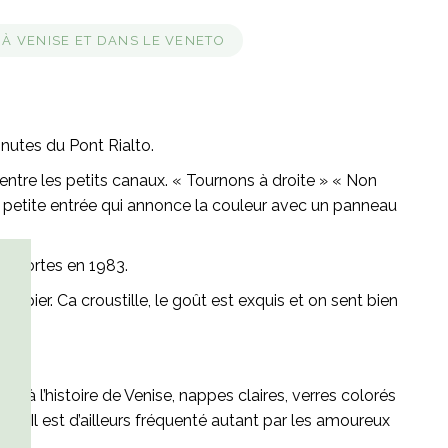
À VENISE ET DANS LE VENETO
inutes du Pont Rialto.
ntre les petits canaux. « Tournons à droite » « Non
la petite entrée qui annonce la couleur avec un panneau
es portes en 1983.
apier. Ca croustille, le goût est exquis et on sent bien
és à l’histoire de Venise, nappes claires, verres colorés
ieu. Il est d’ailleurs fréquenté autant par les amoureux