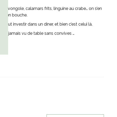
x vongole, calamars frits, linguine au crabe… on s’en
mets en bouche.
aut investir dans un diner, et bien c’est celui là.
ncore jamais vu de table sans convives …