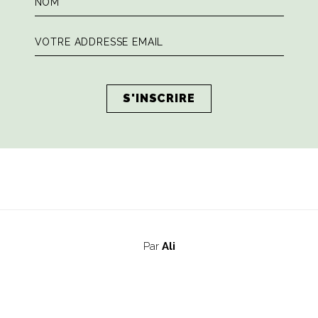
de
poissons pêchés le matin-même: carpaccio de thon, pâtes au
gtemps après avoir posé la fourchette de la délicatesse des 
 tête, surtout si vous choisissez un bon vin blanc) mais si il f
bliez pas de réserver ! À l’Antiche Carampane, nous n’avons e
5240165) fermé dimanche et lundi.
Par
Ali