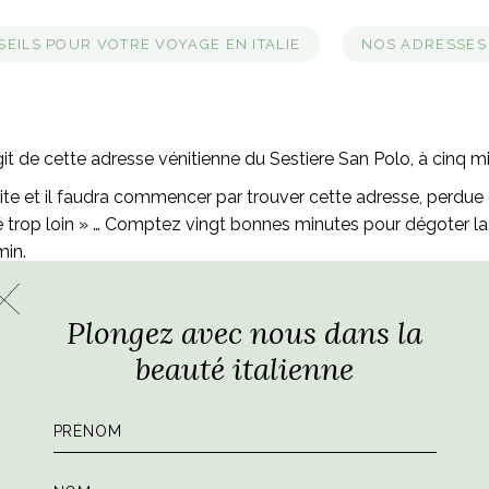
EILS POUR VOTRE VOYAGE EN ITALIE
NOS ADRESSES 
git de cette adresse vénitienne du Sestiere San Polo, à cinq m
te et il faudra commencer par trouver cette adresse, perdue e
 allé trop loin » … Comptez vingt bonnes minutes pour dégoter 
min.
 cette institution de la gastronomie vénitienne qui a ouvert s
Plongez avec nous dans la
t cornet de fritures de poisson tout chaud, emballé dans du p
beauté italienne
une dizaine de tables et quelques places à l’entrée. Tableaux li
adore la convivialité et l’élégance discrète qui se dégage du l
 personnages politiques.