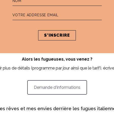
morceaux de vous
hir à nous-
une balade guidée à tr
son architecture
du bon sens et des con
journée à poser)
un atelier exclusif ave
021 (démarrage de la
beaucoup de nourriture
ccasion de penser à vous,
Alors les fugueuses, vous venez ?
r plus de détails (programme par jour ainsi que le tarif), écri
Demande d'informations
es rêves et mes envies derrière les fugues italienn