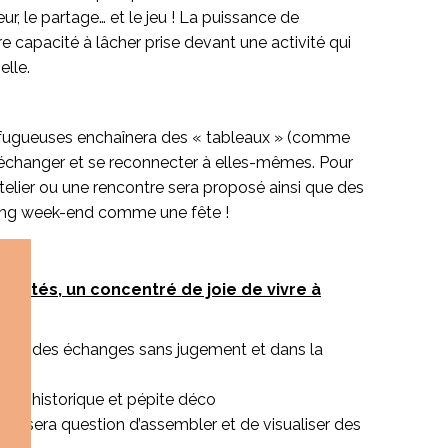
r, le partage… et le jeu ! La puissance de
 capacité à lâcher prise devant une activité qui
elle.
e fugueuses enchaînera des « tableaux » (comme
r échanger et se reconnecter à elles-mêmes. Pour
 atelier ou une rencontre sera proposé ainsi que des
long week-end comme une fête !
ivités, un concentré de joie de vivre à
naire, des échanges sans jugement et dans la
ence historique et pépite déco
ù il sera question d’assembler et de visualiser des