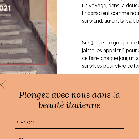
un voyage, dans la douceu
l’inconscient comme notre
surprend, auront la part b
Sur 3 jours, le groupe d
j’aime les appeler !) pou
ce faire, chaque jour, un
surprises pour vivre ce 
Au programme des fest
Plongez avec nous dans la
r court au
l’italienne :
beauté italienne
, prendre
une sororité extraordi
bienveillance
i d’un groupe
3 jours dans une résid
ontres qui nous
une matinée créative o