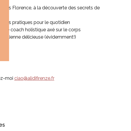
avers Florence, à la découverte des secrets de
seils pratiques pour le quotidien
c une coach holistique axé sur le corps
 italienne délicieuse (évidemment!)
vez-moi
ciao@alidifirenze.fr
es